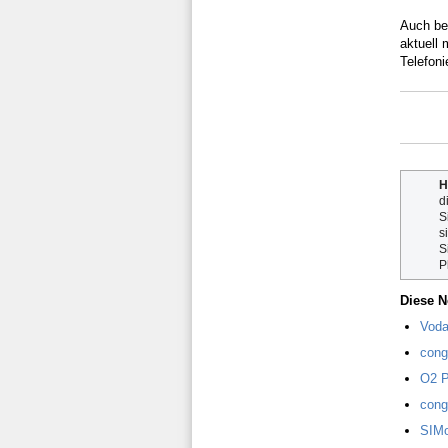
Auch be
aktuell 
Telefoni
H
d
S
s
S
P
Diese N
Voda
cong
O2 P
cong
SIMo