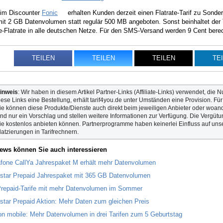
im Discounter
Fonic
erhalten Kunden derzeit einen Flatrate-Tarif zu Sonderk
mit 2 GB Datenvolumen statt regulär 500 MB angeboten. Sonst beinhaltet der T
e-Flatrate in alle deutschen Netze. Für den SMS-Versand werden 9 Cent bere
TEILEN
TEILEN
TEILEN
TE
inweis
: Wir haben in diesem Artikel Partner-Links (Affiliate-Links) verwendet, die N
iese Links eine Bestellung, erhält tarif4you.de unter Umständen eine Provision. Fü
ie können diese Produkte/Dienste auch direkt beim jeweiligen Anbieter oder woande
ind nur ein Vorschlag und stellen weitere Informationen zur Verfügung. Die Vergütun
ie kostenlos anbieten können. Partnerprogramme haben keinerlei Einfluss auf unse
latzierungen in Tarifrechnern.
ews können Sie auch interessieren
fone CallYa Jahrespaket M erhält mehr Datenvolumen
star Prepaid Jahrespaket mit 365 GB Datenvolumen
repaid-Tarife mit mehr Datenvolumen im Sommer
star Prepaid Aktion: Mehr Daten zum gleichen Preis
n mobile: Mehr Datenvolumen in drei Tarifen zum 5 Geburtstag