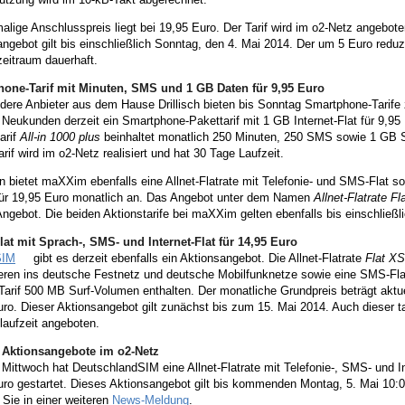
alige Anschlusspreis liegt bei 19,95 Euro. Der Tarif wird im o2-Netz angebot
ngebot gilt bis einschließlich Sonntag, den 4. Mai 2014. Der um 5 Euro reduz
eitraum dauerhaft.
one-Tarif mit Minuten, SMS und 1 GB Daten für 9,95 Euro
dere Anbieter aus dem Hause Drillisch bieten bis Sonntag Smartphone-Tarife 
 Neukunden derzeit ein Smartphone-Pakettarif mit 1 GB Internet-Flat für 9,95
arif
All-in 1000 plus
beinhaltet monatlich 250 Minuten, 250 SMS sowie 1 GB S
arif wird im o2-Netz realisiert und hat 30 Tage Laufzeit.
n bietet maXXim ebenfalls eine Allnet-Flatrate mit Telefonie- und SMS-Flat 
für 19,95 Euro monatlich an. Das Angebot unter dem Namen
Allnet-Flatrate F
Angebot. Die beiden Aktionstarife bei maXXim gelten ebenfalls bis einschlie
Flat mit Sprach-, SMS- und Internet-Flat für 14,95 Euro
SIM
gibt es derzeit ebenfalls ein Aktionsangebot. Die Allnet-Flatrate
Flat XS
ieren ins deutsche Festnetz und deutsche Mobilfunknetze sowie eine SMS-Fla
arif 500 MB Surf-Volumen enthalten. Der monatliche Grundpreis beträgt aktue
ro. Dieser Aktionsangebot gilt zunächst bis zum 15. Mai 2014. Auch dieser ta
laufzeit angeboten.
 Aktionsangebote im o2-Netz
Mittwoch hat DeutschlandSIM eine Allnet-Flatrate mit Telefonie-, SMS- und In
uro gestartet. Dieses Aktionsangebot gilt bis kommenden Montag, 5. Mai 10:
 Sie in einer weiteren
News-Meldung
.