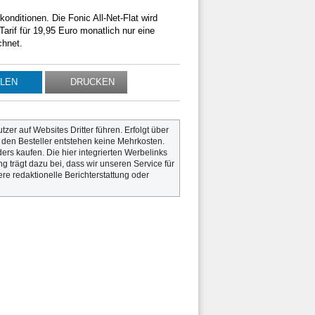
onditionen. Die Fonic All-Net-Flat wird
arif für 19,95 Euro monatlich nur eine
chnet.
ILEN
DRUCKEN
utzer auf Websites Dritter führen. Erfolgt über
r den Besteller entstehen keine Mehrkosten.
rs kaufen. Die hier integrierten Werbelinks
g trägt dazu bei, dass wir unseren Service für
re redaktionelle Berichterstattung oder