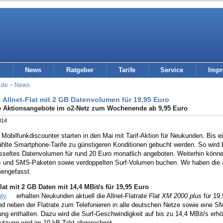
News
Ratgeber
Tarife
Service
Imp
.de
>
News
: Allnet-Flat mit 2 GB Datenvolumen für 19,95 Euro
 Aktionsangebote im o2-Netz zum Wochenende ab 9,95 Euro
014
Mobilfunkdiscounter starten in den Mai mit Tarif-Aktion für Neukunden. Bis e
lte Smartphone-Tarife zu günstigeren Konditionen gebucht werden. So wird be
sseltes Datenvolumen für rund 20 Euro monatlich angeboten. Weiterhin könn
- und SMS-Paketen sowie verdoppelten Surf-Volumen buchen. Wir haben die a
engefasst.
Flat mit 2 GB Daten mit 14,4 MBit/s für 19,95 Euro
ply
erhalten Neukunden aktuell die Allnet-Flatrate
Flat XM 2000 plus
für 19,
ind neben der Flatrate zum Telefonieren in alle deutschen Netze sowie eine
ng enthalten. Dazu wird die Surf-Geschwindigkeit auf bis zu 14,4 MBit/s erhöh
utzung wird im 10-kB-Takt abgerechnet.