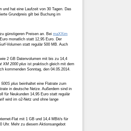
en und hat eine Laufzeit von 30 Tagen. Das
ierte Grundpreis gilt bei Buchung im
zu günstigeren Preisen an. Bei
maXXim
 Euro monatlich statt 12,95 Euro. Der
urf-Volumen statt regulär 500 MB. Auch
sowie 2 GB Datenvolumen mit bis zu 14,4
lat XM 2000 plus
ist praktisch gleich mit dem
ßlich kommenden Sonntag, den 04.05.2014.
 500S plus
beinhaltet eine Flatrate zum
trate in deutsche Netze. Außerdem sind in
ll für Neukunden 14,95 Euro statt regulär
rif wird im o2-Netz und ohne lange
ternet-Flat mit 1 GB und 14,4 MBit/s für
00 Uhr. Mehr zu diesem Aktionsangebot