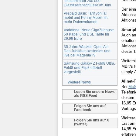
Telekom baut 240.000
Glasfaseranschlüsse im Juni
Der einm
Prepaid Basic Tarif von ja!
Aktionsa
mobil und Penny Mobil mit
Aktionsz
mehr Datenvolumen
Smartph
Vodafone: Neue GigaZuhause
50 Kabel und DSL Tarife für
Auch an
29,99 Euro
erhalten
Aktionst
35 Jahre Wacken Open Air:
Das Jubiläum kostenlos und
dieser T
live bei MagentaTV
Weiterhi
Samsung Galaxy Z Fold8 Ultra,
MBit/s 
Fold8 und Flip8 offiziell
simply-
vorgestellt
Allnet-
Weitere News
Bei
Mc
Lesen Sie unsere News
Telefon
als RSS Feed
diesem T
16,95 Eu
Folgen Sie uns auf
Vertrags
Facebook
Weitere
Folgen Sie uns auf X
Erst am 
(twitter)
14,95 E
erfahren