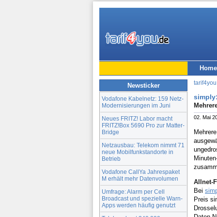
Home
tarif4you
Newsticker
simply
Vodafone Kabelnetz: 159 Netz-
Mehrere
Modernisierungen im Juni
02. Mai 2
Neues FRITZ! Labor macht
FRITZ!Box 5690 Pro zur Matter-
Mehrere 
Bridge
ausgewäh
Netzausbau: Telekom nimmt 71
ungedro
neue Mobilfunkstandorte in
Minuten
Betrieb
zusamm
Vodafone CallYa Jahrespaket
M erhält mehr Datenvolumen
Allnet-
Bei
sim
Umfrage: Alarm per Cell
Broadcast und spezielle Warn-
Preis s
Apps werden häufig genutzt
Drosselu
Daten-N