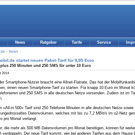
News
Ratgeber
Tarife
Service
Imp
.de
>
News
bil.de startet neuen Paket-Tarif für 9,95 Euro
plus 250 Minuten und 250 SMS für unter 10 Euro
t 2014
der Smartphone-Nutzer braucht eine Allnet-Flatrate. Das hat der Mobilfunkanb
n, einen neuen Smartphone-Tarif zu starten. Für knapp 10 Euro im Monat k
elefonieren und 250 SMS in alle deutschen Netze versenden. Zudem ist im Ta
n.
n »All-in 500« Tarif sind 250 Telefonie-Minuten in alle deutschen Netze sow
ungedrosseltes Datenvolumen, welches mit bis zu 7,2 MBit/s im o2-Netz gen
o pro Monat verlangt.
fer, die mehr als 500 MB Datenvolumen pro Monat benötigen, können für weit
 verdoppeln. Der neue Tarif kommt, wie bei anderen Tarifen aus dem Hause Dr