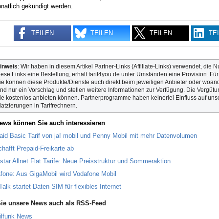
natlich gekündigt werden.
TEILEN
TEILEN
TEILEN
TE
inweis
: Wir haben in diesem Artikel Partner-Links (Affiliate-Links) verwendet, die N
iese Links eine Bestellung, erhält tarif4you.de unter Umständen eine Provision. Fü
ie können diese Produkte/Dienste auch direkt beim jeweiligen Anbieter oder woande
ind nur ein Vorschlag und stellen weitere Informationen zur Verfügung. Die Vergütun
ie kostenlos anbieten können. Partnerprogramme haben keinerlei Einfluss auf unse
latzierungen in Tarifrechnern.
ews können Sie auch interessieren
aid Basic Tarif von ja! mobil und Penny Mobil mit mehr Datenvolumen
chafft Prepaid-Freikarte ab
star Allnet Flat Tarife: Neue Preisstruktur und Sommeraktion
fone: Aus GigaMobil wird Vodafone Mobil
Talk startet Daten-SIM für flexibles Internet
ie unsere News auch als RSS-Feed
ilfunk News