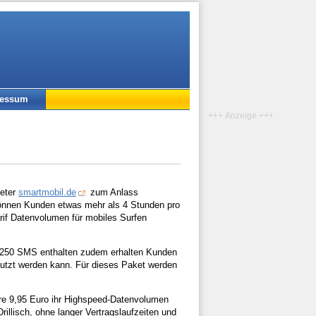
ressum
+++ Anzeige +++
ieter
smartmobil.de
zum Anlass
önnen Kunden etwas mehr als 4 Stunden pro
rif Datenvolumen für mobiles Surfen
ie 250 SMS enthalten zudem erhalten Kunden
utzt werden kann. Für dieses Paket werden
ere 9,95 Euro ihr Highspeed-Datenvolumen
illisch, ohne langer Vertragslaufzeiten und