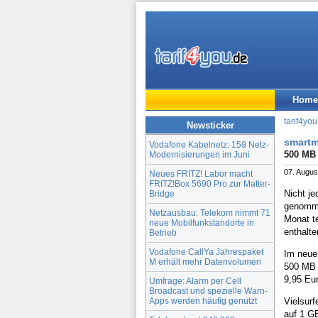
Home
tarif4you
Newsticker
smartmo
Vodafone Kabelnetz: 159 Netz-
500 MB 
Modernisierungen im Juni
07. Augus
Neues FRITZ! Labor macht
FRITZ!Box 5690 Pro zur Matter-
Nicht je
Bridge
genomme
Netzausbau: Telekom nimmt 71
Monat t
neue Mobilfunkstandorte in
enthalte
Betrieb
Vodafone CallYa Jahrespaket
Im neue
M erhält mehr Datenvolumen
500 MB 
9,95 Eur
Umfrage: Alarm per Cell
Broadcast und spezielle Warn-
Apps werden häufig genutzt
Vielsur
auf 1 GB