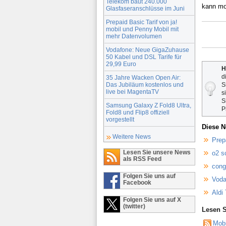
Telekom baut 240.000
kann mo
Glasfaseranschlüsse im Juni
Prepaid Basic Tarif von ja!
mobil und Penny Mobil mit
mehr Datenvolumen
Vodafone: Neue GigaZuhause
50 Kabel und DSL Tarife für
29,99 Euro
H
d
35 Jahre Wacken Open Air:
Das Jubiläum kostenlos und
S
live bei MagentaTV
s
S
Samsung Galaxy Z Fold8 Ultra,
P
Fold8 und Flip8 offiziell
vorgestellt
Diese N
Weitere News
Prep
Lesen Sie unsere News
o2 s
als RSS Feed
cong
Folgen Sie uns auf
Voda
Facebook
Aldi 
Folgen Sie uns auf X
(twitter)
Lesen S
Mob