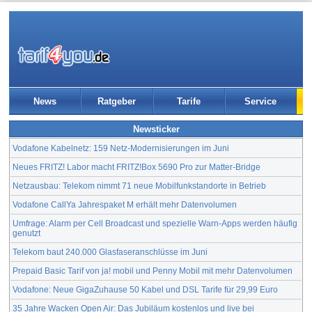
News
Ratgeber
Tarife
Service
Newsticker
Vodafone Kabelnetz: 159 Netz-Modernisierungen im Juni
Neues FRITZ! Labor macht FRITZ!Box 5690 Pro zur Matter-Bridge
Netzausbau: Telekom nimmt 71 neue Mobilfunkstandorte in Betrieb
Vodafone CallYa Jahrespaket M erhält mehr Datenvolumen
Umfrage: Alarm per Cell Broadcast und spezielle Warn-Apps werden häufig
genutzt
Telekom baut 240.000 Glasfaseranschlüsse im Juni
Prepaid Basic Tarif von ja! mobil und Penny Mobil mit mehr Datenvolumen
Vodafone: Neue GigaZuhause 50 Kabel und DSL Tarife für 29,99 Euro
35 Jahre Wacken Open Air: Das Jubiläum kostenlos und live bei