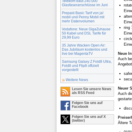
Telekom baut 240.000
Glasfaseranschlüsse im Juni
rota
Einw
Prepaid Basic Tarif von ja!
alte
mobil und Penny Mobil mit
mehr Datenvolumen
Einw
ring
Vodafone: Neue GigaZuhause
Einw
50 Kabel und DSL Tarife für
29,99 Euro
circ
Einw
35 Jahre Wacken Open Air:
Das Jubiläum kostenlos und
Neue Int
live bei MagentaTV
Auch b
Samsung Galaxy Z Fold8 Ultra,
Angebot
Fold8 und Flip8 offiziell
vorgestellt
safe
secu
Weitere News
Neuer S
Lesen Sie unsere News
als RSS Feed
Auch di
gestarte
Folgen Sie uns auf
Facebook
disc
Folgen Sie uns auf X
Preiser
(twitter)
Ältere 