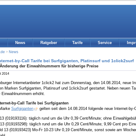
News
Ratgeber
Tarife
Service
Imp
.de
>
News
ternet-by-Call Tarife bei Surfgiganten, Platinsurf und 1click2surf
Änderung der Einwahlnummern für bisherige Preise
t 2014
urger Internetanbieter 1click2 hat zum Donnerstag, den 14.08.2014, neue Int
en Marken Surfgiganten, Platinsurf und 1click2surf gestartet. Neben neuen Tar
e Einwahlnummern erhöht.
ternet-by-Call Tarife bei Surfgiganten
 Marke
Surfgiganten
gelten seit dem 14.08.2014 folgende neue Internet-by-Ca
o 13 (019193116): täglich rund um die Uhr 0,39 Cent/Minute; ohne Einwahlgebüh
 13 (019193298): täglich rund um die Uhr 0,29 Cent/Minute; 9,99 Cent pro Ein
ld 13 (019193423) Mo-Fr 10-23 Uhr 0,19 Cent/Minute, sonst sowie am Wochen
ahl.