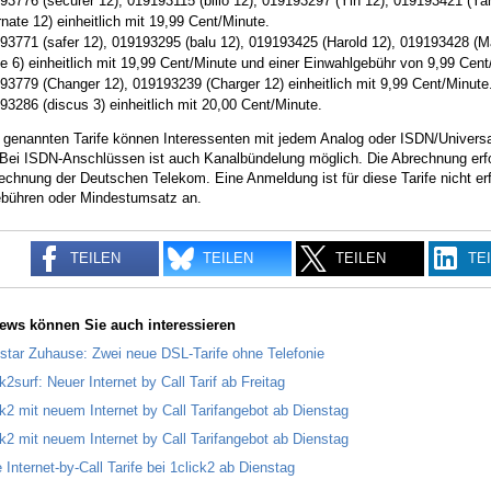
93776 (securer 12), 019193115 (billo 12), 019193297 (Yin 12), 019193421 (Ya
rnate 12) einheitlich mit 19,99 Cent/Minute.
93771 (safer 12), 019193295 (balu 12), 019193425 (Harold 12), 019193428 (M
cle 6) einheitlich mit 19,99 Cent/Minute und einer Einwahlgebühr von 9,99 Cent
93779 (Changer 12), 019193239 (Charger 12) einheitlich mit 9,99 Cent/Minute
93286 (discus 3) einheitlich mit 20,00 Cent/Minute.
er genannten Tarife können Interessenten mit jedem Analog oder ISDN/Unive
 Bei ISDN-Anschlüssen ist auch Kanalbündelung möglich. Die Abrechnung erf
echnung der Deutschen Telekom. Eine Anmeldung ist für diese Tarife nicht erfo
bühren oder Mindestumsatz an.
TEILEN
TEILEN
TEILEN
TE
ews können Sie auch interessieren
star Zuhause: Zwei neue DSL-Tarife ohne Telefonie
k2surf: Neuer Internet by Call Tarif ab Freitag
ck2 mit neuem Internet by Call Tarifangebot ab Dienstag
ck2 mit neuem Internet by Call Tarifangebot ab Dienstag
 Internet-by-Call Tarife bei 1click2 ab Dienstag