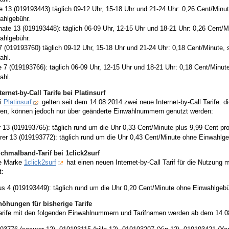
te 13 (019193443) täglich 09-12 Uhr, 15-18 Uhr und 21-24 Uhr: 0,26 Cent/Minu
ahlgebühr.
rnate 13 (019193448): täglich 06-09 Uhr, 12-15 Uhr und 18-21 Uhr: 0,26 Cent/
ahlgebühr.
 7 (019193760) täglich 09-12 Uhr, 15-18 Uhr und 21-24 Uhr: 0,18 Cent/Minute, 
ahl.
le 7 (019193766): täglich 06-09 Uhr, 12-15 Uhr und 18-21 Uhr: 0,18 Cent/Minut
ahl.
ernet-by-Call Tarife bei Platinsurf
ei
Platinsurf
gelten seit dem 14.08.2014 zwei neue Internet-by-Call Tarife. d
en, können jedoch nur über geänderte Einwahlnummern genutzt werden:
r 13 (019193765): täglich rund um die Uhr 0,33 Cent/Minute plus 9,99 Cent pr
rer 13 (019193772): täglich rund um die Uhr 0,43 Cent/Minute ohne Einwahlge
chmalband-Tarif bei 1click2surf
e Marke
1click2surf
hat einen neuen Internet-by-Call Tarif für die Nutzun
t:
us 4 (019193449): täglich rund um die Uhr 0,20 Cent/Minute ohne Einwahlgebü
höhungen für bisherige Tarife
Tarife mit den folgenden Einwahlnummern und Tarifnamen werden ab dem 14.08