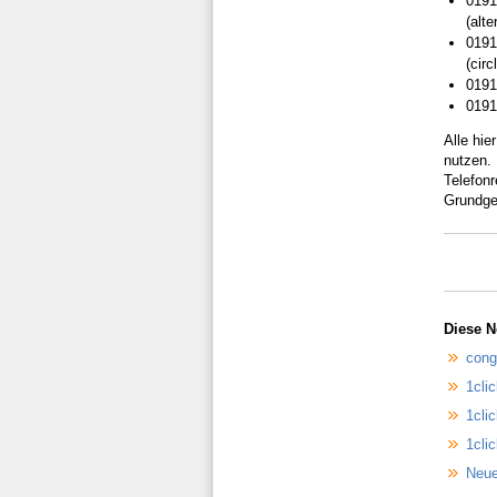
0191
(alte
0191
(cir
0191
0191
Alle hi
nutzen.
Telefonr
Grundge
Diese N
cong
1clic
1cli
1cli
Neue