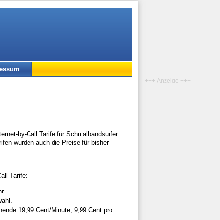
ressum
+++ Anzeige +++
ernet-by-Call Tarife für Schmalbandsurfer
ifen wurden auch die Preise für bisher
ll Tarife:
r.
wahl.
ende 19,99 Cent/Minute; 9,99 Cent pro