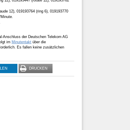
ng 12), 019193447 (rotate 12), 019193762
aude 12), 019193764 (ring 6), 019193770
/Minute.
.
rsal-Anschluss der Deutschen Telekom AG
olgt im
Minutentakt
über die
rderlich. Es fallen keine zusätzlichen
ILEN
DRUCKEN