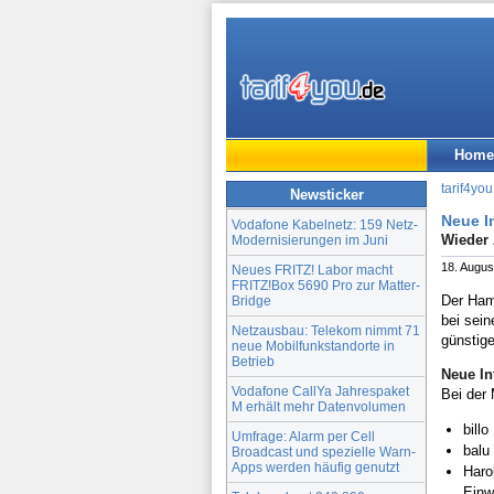
Home
tarif4you
Newsticker
Neue In
Vodafone Kabelnetz: 159 Netz-
Wieder 
Modernisierungen im Juni
18. Augus
Neues FRITZ! Labor macht
FRITZ!Box 5690 Pro zur Matter-
Der Hamb
Bridge
bei sein
Netzausbau: Telekom nimmt 71
günstig
neue Mobilfunkstandorte in
Betrieb
Neue In
Vodafone CallYa Jahrespaket
Bei der
M erhält mehr Datenvolumen
bill
Umfrage: Alarm per Cell
balu
Broadcast und spezielle Warn-
Apps werden häufig genutzt
Haro
Einw