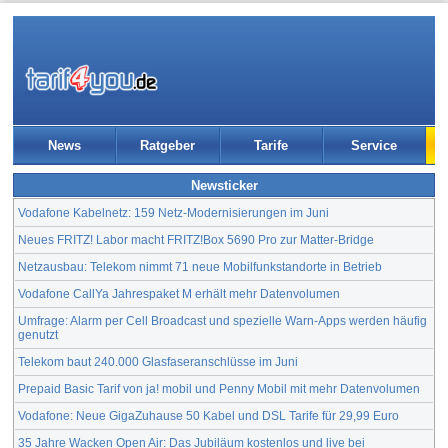
News
Ratgeber
Tarife
Service
Newsticker
Vodafone Kabelnetz: 159 Netz-Modernisierungen im Juni
Neues FRITZ! Labor macht FRITZ!Box 5690 Pro zur Matter-Bridge
Netzausbau: Telekom nimmt 71 neue Mobilfunkstandorte in Betrieb
Vodafone CallYa Jahrespaket M erhält mehr Datenvolumen
Umfrage: Alarm per Cell Broadcast und spezielle Warn-Apps werden häufig
genutzt
Telekom baut 240.000 Glasfaseranschlüsse im Juni
Prepaid Basic Tarif von ja! mobil und Penny Mobil mit mehr Datenvolumen
Vodafone: Neue GigaZuhause 50 Kabel und DSL Tarife für 29,99 Euro
35 Jahre Wacken Open Air: Das Jubiläum kostenlos und live bei