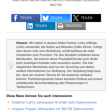
Tele2 Allnet Flat inkl. Internet Flat mit 2 Freimonaten (Screenshot:
tele2.de)
TEILEN
TEILEN
TEILEN
TEILEN
DRUCKEN
Hinweis
: Wir haben in diesem Artikel Partner-Links (Affiliate-
Links) verwendet, die Nutzer auf Websites Dritter führen. Erfolgt
über diese Links eine Bestellung, erhält tarif4you.de unter
Umständen eine Provision. Für den Besteller entstehen keine
Mehrkosten. Sie können diese Produkte/Dienste auch direkt
beim jeweiligen Anbieter oder woanders kaufen. Die hier
integrierten Werbelinks sind nur ein Vorschlag und stellen
weitere Informationen zur Verfügung. Die Vergütung trägt dazu
bei, dass wir unseren Service für Sie kostenlos anbieten
können. Partnerprogramme haben keinerlei Einfluss auf unsere
redaktionelle Berichterstattung oder Platzierungen in
Tarifrechnern.
Diese News können Sie auch interessieren
Vodafone CallYa Jahrespaket M erhält mehr Datenvolumen
congstar Prepaid Jahrespaket mit 365 GB Datenvolumen