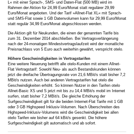
L« mit einer Sprach-, SMS- und Daten-Flat (500 MB) wird im
Rahmen der Aktion für 24,99 Euro/Monat statt regulärer 29,99
Euro/Monat angeboten. Und der Tarif »Allnet-Flat XL« mit Sprach-
und SMS-Flat sowie 1 GB Datenvolumen kann für 29,99 Euro/Monat
statt regulär 34,99 Euro/Monat abgeschlossen werden.
Die Aktion gilt für Neukunden, die einen der genannten Tarife bis
zum 31. Dezember 2014 abschließen. Bei Vertragsverlängerung
nach der 24-monatigen Mindestvertragslaufzeit wird der monatliche
Preisnachlass von 5 Euro auch weiterhin gewährt, verspricht otelo.
Höhere Geschwindigkeiten in Vertragstarifen
Eine weitere Neuerung betrifft alle otelo-Kunden mit einem Allnet-
Flat Vertragstarif: Sowohl Neu- als auch Bestandskunden können
jetzt die dreifache Übertragungsrate von 21,6 MBit/s statt bisher 7,2
MBit/s nutzen. Auch bei anderen Vertragstarifen hat otelo die
Geschwindigkeiten erhöht. So können Nutzer in den Tarifen otelo
Allnet-Basic XS und S jetzt mit bis zu 14,4 MBit/s mobil im Internet
surfen, statt bisher 7,2 MBit/s. Die gleiche Erhöhung der
Surfgeschwindigkeit gilt für die beiden Internet-Flat Tarife mit 1 GB
oder 3 GB Highspeed Inklusiv-Volumen. Nach Überschreiten des
Highspeed-Inklusiv-Volumens wird die Geschwindigkeit bei allen
otelo Tarifen wie bisher auf 64 kBit/s gesenkt. Die höhere
Surfgeschwindigkeit gilt automatisch und ab sofort.