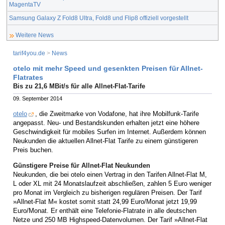
MagentaTV
Samsung Galaxy Z Fold8 Ultra, Fold8 und Flip8 offiziell vorgestellt
Weitere News
tarif4you.de
>
News
otelo mit mehr Speed und gesenkten Preisen für Allnet-
Flatrates
Bis zu 21,6 MBit/s für alle Allnet-Flat-Tarife
09. September 2014
otelo
, die Zweitmarke von Vodafone, hat ihre Mobilfunk-Tarife
angepasst. Neu- und Bestandskunden erhalten jetzt eine höhere
Geschwindigkeit für mobiles Surfen im Internet. Außerdem können
Neukunden die aktuellen Allnet-Flat Tarife zu einem günstigeren
Preis buchen.
Günstigere Preise für Allnet-Flat Neukunden
Neukunden, die bei otelo einen Vertrag in den Tarifen Allnet-Flat M,
L oder XL mit 24 Monatslaufzeit abschließen, zahlen 5 Euro weniger
pro Monat im Vergleich zu bisherigen regulären Preisen. Der Tarif
»Allnet-Flat M« kostet somit statt 24,99 Euro/Monat jetzt 19,99
Euro/Monat. Er enthält eine Telefonie-Flatrate in alle deutschen
Netze und 250 MB Highspeed-Datenvolumen. Der Tarif »Allnet-Flat