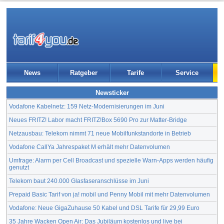
News
Ratgeber
Tarife
Service
Newsticker
Vodafone Kabelnetz: 159 Netz-Modernisierungen im Juni
Neues FRITZ! Labor macht FRITZ!Box 5690 Pro zur Matter-Bridge
Netzausbau: Telekom nimmt 71 neue Mobilfunkstandorte in Betrieb
Vodafone CallYa Jahrespaket M erhält mehr Datenvolumen
Umfrage: Alarm per Cell Broadcast und spezielle Warn-Apps werden häufig
genutzt
Telekom baut 240.000 Glasfaseranschlüsse im Juni
Prepaid Basic Tarif von ja! mobil und Penny Mobil mit mehr Datenvolumen
Vodafone: Neue GigaZuhause 50 Kabel und DSL Tarife für 29,99 Euro
35 Jahre Wacken Open Air: Das Jubiläum kostenlos und live bei