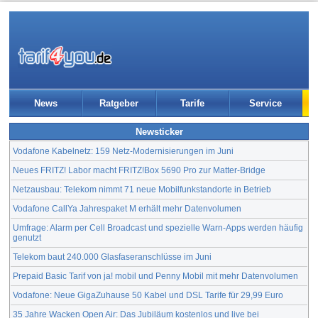
News
Ratgeber
Tarife
Service
Newsticker
Vodafone Kabelnetz: 159 Netz-Modernisierungen im Juni
Neues FRITZ! Labor macht FRITZ!Box 5690 Pro zur Matter-Bridge
Netzausbau: Telekom nimmt 71 neue Mobilfunkstandorte in Betrieb
Vodafone CallYa Jahrespaket M erhält mehr Datenvolumen
Umfrage: Alarm per Cell Broadcast und spezielle Warn-Apps werden häufig
genutzt
Telekom baut 240.000 Glasfaseranschlüsse im Juni
Prepaid Basic Tarif von ja! mobil und Penny Mobil mit mehr Datenvolumen
Vodafone: Neue GigaZuhause 50 Kabel und DSL Tarife für 29,99 Euro
35 Jahre Wacken Open Air: Das Jubiläum kostenlos und live bei