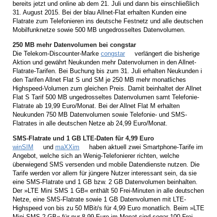
bereits jetzt und online ab dem 21. Juli und dann bis einschließlich
31. August 2015. Bei der blau Allnet-Flat erhalten Kunden eine
Flatrate zum Telefonieren ins deutsche Festnetz und alle deutschen
Mobilfunknetze sowie 500 MB ungedrosseltes Datenvolumen.
250 MB mehr Datenvolumen bei congstar
Die Telekom-Discounter-Marke
congstar
verlängert die bisherige
Aktion und gewährt Neukunden mehr Datenvolumen in den Allnet-
Flatrate-Tarifen. Bei Buchung bis zum 31. Juli erhalten Neukunden i
den Tarifen Allnet Flat S und SM je 250 MB mehr monatliches
Highspeed-Volumen zum gleichen Preis. Damit beinhaltet der Allnet
Flat S Tarif 500 MB ungedrosseltes Datenvolumen samt Telefonie-
Flatrate ab 19,99 Euro/Monat. Bei der Allnet Flat M erhalten
Neukunden 750 MB Datenvolumen sowie Telefonie- und SMS-
Flatrates in alle deutschen Netze ab 24,99 Euro/Monat.
SMS-Flatrate und 1 GB LTE-Daten für 4,99 Euro
winSIM
und
maXXim
haben aktuell zwei Smartphone-Tarife im
Angebot, welche sich an Wenig-Telefonierer richten, welche
überwiegend SMS versenden und mobile Datendienste nutzen. Die
Tarife werden vor allem für jüngere Nutzer interessant sein, da sie
eine SMS-Flatrate und 1 GB bzw. 2 GB Datenvolumen beinhalten.
Der »LTE Mini SMS 1 GB« enthält 50 Frei-Minuten in alle deutschen
Netze, eine SMS-Flatrate sowie 1 GB Datenvolumen mit LTE-
Highspeed von bis zu 50 MBit/s für 4,99 Euro monatlich. Beim »LTE
Mini SMS 2 GB« für nur 8,99 Euro im Monat sind sogar 100 Frei-