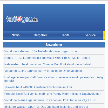
News
Ratgeber
Tarife
Service
Newsticker
Vodafone Kabelnetz: 159 Netz-Modernisierungen im Juni
Neues FRITZ! Labor macht FRITZ!Box 5690 Pro zur Matter-Bridge
Netzausbau: Telekom nimmt 71 neue Mobilfunkstandorte in Betrieb
Vodafone CallYa Jahrespaket M erhält mehr Datenvolumen
Umfrage: Alarm per Cell Broadcast und spezielle Warn-Apps werden häufig
genutzt
Telekom baut 240.000 Glasfaseranschlüsse im Juni
Prepaid Basic Tarif von ja! mobil und Penny Mobil mit mehr Datenvolumen
Vodafone: Neue GigaZuhause 50 Kabel und DSL Tarife für 29,99 Euro
35 Jahre Wacken Open Air: Das Jubiläum kostenlos und live bei