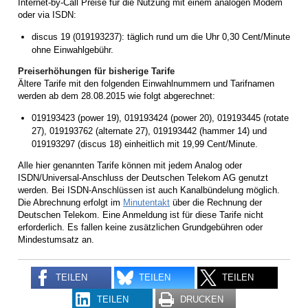
Internet-by-Call Preise für die Nutzung mit einem analogen Modem
oder via ISDN:
discus 19 (019193237): täglich rund um die Uhr 0,30 Cent/Minute
ohne Einwahlgebühr.
Preiserhöhungen für bisherige Tarife
Ältere Tarife mit den folgenden Einwahlnummern und Tarifnamen
werden ab dem 28.08.2015 wie folgt abgerechnet:
019193423 (power 19), 019193424 (power 20), 019193445 (rotate
27), 019193762 (alternate 27), 019193442 (hammer 14) und
019193297 (discus 18) einheitlich mit 19,99 Cent/Minute.
Alle hier genannten Tarife können mit jedem Analog oder
ISDN/Universal-Anschluss der Deutschen Telekom AG genutzt
werden. Bei ISDN-Anschlüssen ist auch Kanalbündelung möglich.
Die Abrechnung erfolgt im
Minutentakt
über die Rechnung der
Deutschen Telekom. Eine Anmeldung ist für diese Tarife nicht
erforderlich. Es fallen keine zusätzlichen Grundgebühren oder
Mindestumsatz an.
TEILEN
TEILEN
TEILEN
TEILEN
DRUCKEN