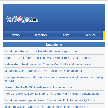
News
Ratgeber
Tarife
Service
Newsticker
Vodafone Kabelnetz: 159 Netz-Modernisierungen im Juni
Neues FRITZ! Labor macht FRITZ!Box 5690 Pro zur Matter-Bridge
Netzausbau: Telekom nimmt 71 neue Mobilfunkstandorte in Betrieb
Vodafone CallYa Jahrespaket M erhält mehr Datenvolumen
Umfrage: Alarm per Cell Broadcast und spezielle Warn-Apps werden häufig
genutzt
Telekom baut 240.000 Glasfaseranschlüsse im Juni
Prepaid Basic Tarif von ja! mobil und Penny Mobil mit mehr Datenvolumen
Vodafone: Neue GigaZuhause 50 Kabel und DSL Tarife für 29,99 Euro
35 Jahre Wacken Open Air: Das Jubiläum kostenlos und live bei