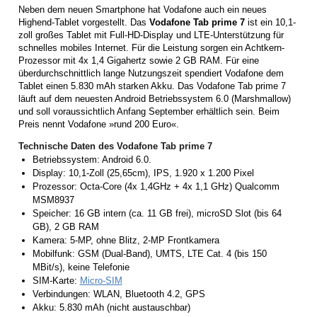
Neben dem neuen Smartphone hat Vodafone auch ein neues
Highend-Tablet vorgestellt. Das
Vodafone Tab prime 7
ist ein 10,1-
zoll großes Tablet mit Full-HD-Display und LTE-Unterstützung für
schnelles mobiles Internet. Für die Leistung sorgen ein Achtkern-
Prozessor mit 4x 1,4 Gigahertz sowie 2 GB RAM. Für eine
überdurchschnittlich lange Nutzungszeit spendiert Vodafone dem
Tablet einen 5.830 mAh starken Akku. Das Vodafone Tab prime 7
läuft auf dem neuesten Android Betriebssystem 6.0 (Marshmallow)
und soll voraussichtlich Anfang September erhältlich sein. Beim
Preis nennt Vodafone »rund 200 Euro«.
Technische Daten des Vodafone Tab prime 7
Betriebssystem: Android 6.0.
Display: 10,1-Zoll (25,65cm), IPS, 1.920 x 1.200 Pixel
Prozessor: Octa-Core (4x 1,4GHz + 4x 1,1 GHz) Qualcomm
MSM8937
Speicher: 16 GB intern (ca. 11 GB frei), microSD Slot (bis 64
GB), 2 GB RAM
Kamera: 5-MP, ohne Blitz, 2-MP Frontkamera
Mobilfunk: GSM (Dual-Band), UMTS, LTE Cat. 4 (bis 150
MBit/s), keine Telefonie
SIM-Karte:
Micro-SIM
Verbindungen: WLAN, Bluetooth 4.2, GPS
Akku: 5.830 mAh (nicht austauschbar)