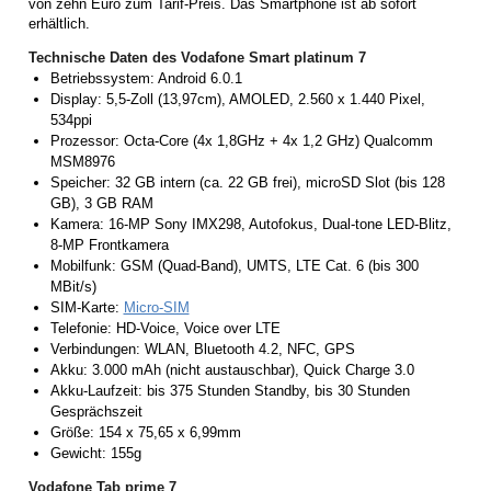
von zehn Euro zum Tarif-Preis. Das Smartphone ist ab sofort
erhältlich.
Technische Daten des Vodafone Smart platinum 7
Betriebssystem: Android 6.0.1
Display: 5,5-Zoll (13,97cm), AMOLED, 2.560 x 1.440 Pixel,
534ppi
Prozessor: Octa-Core (4x 1,8GHz + 4x 1,2 GHz) Qualcomm
MSM8976
Speicher: 32 GB intern (ca. 22 GB frei), microSD Slot (bis 128
GB), 3 GB RAM
Kamera: 16-MP Sony IMX298, Autofokus, Dual-tone LED-Blitz,
8-MP Frontkamera
Mobilfunk: GSM (Quad-Band), UMTS, LTE Cat. 6 (bis 300
MBit/s)
SIM-Karte:
Micro-SIM
Telefonie: HD-Voice, Voice over LTE
Verbindungen: WLAN, Bluetooth 4.2, NFC, GPS
Akku: 3.000 mAh (nicht austauschbar), Quick Charge 3.0
Akku-Laufzeit: bis 375 Stunden Standby, bis 30 Stunden
Gesprächszeit
Größe: 154 x 75,65 x 6,99mm
Gewicht: 155g
Vodafone Tab prime 7