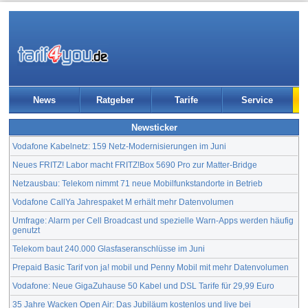
News
Ratgeber
Tarife
Service
Newsticker
Vodafone Kabelnetz: 159 Netz-Modernisierungen im Juni
Neues FRITZ! Labor macht FRITZ!Box 5690 Pro zur Matter-Bridge
Netzausbau: Telekom nimmt 71 neue Mobilfunkstandorte in Betrieb
Vodafone CallYa Jahrespaket M erhält mehr Datenvolumen
Umfrage: Alarm per Cell Broadcast und spezielle Warn-Apps werden häufig
genutzt
Telekom baut 240.000 Glasfaseranschlüsse im Juni
Prepaid Basic Tarif von ja! mobil und Penny Mobil mit mehr Datenvolumen
Vodafone: Neue GigaZuhause 50 Kabel und DSL Tarife für 29,99 Euro
35 Jahre Wacken Open Air: Das Jubiläum kostenlos und live bei