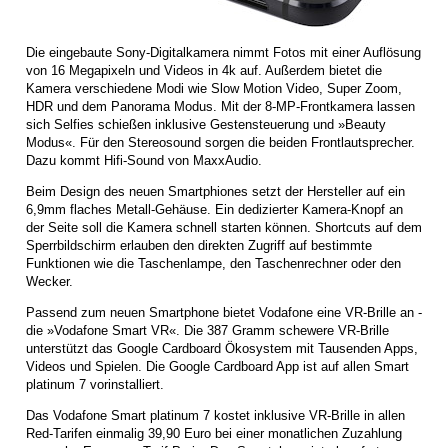
Die eingebaute Sony-Digitalkamera nimmt Fotos mit einer Auflösung
von 16 Megapixeln und Videos in 4k auf. Außerdem bietet die
Kamera verschiedene Modi wie Slow Motion Video, Super Zoom,
HDR und dem Panorama Modus. Mit der 8-MP-Frontkamera lassen
sich Selfies schießen inklusive Gestensteuerung und »Beauty
Modus«. Für den Stereosound sorgen die beiden Frontlautsprecher.
Dazu kommt Hifi-Sound von MaxxAudio.
Beim Design des neuen Smartphiones setzt der Hersteller auf ein
6,9mm flaches Metall-Gehäuse. Ein dedizierter Kamera-Knopf an
der Seite soll die Kamera schnell starten können. Shortcuts auf dem
Sperrbildschirm erlauben den direkten Zugriff auf bestimmte
Funktionen wie die Taschenlampe, den Taschenrechner oder den
Wecker.
Passend zum neuen Smartphone bietet Vodafone eine VR-Brille an -
die »Vodafone Smart VR«. Die 387 Gramm schewere VR-Brille
unterstützt das Google Cardboard Ökosystem mit Tausenden Apps,
Videos und Spielen. Die Google Cardboard App ist auf allen Smart
platinum 7 vorinstalliert.
Das Vodafone Smart platinum 7 kostet inklusive VR-Brille in allen
Red-Tarifen einmalig 39,90 Euro bei einer monatlichen Zuzahlung