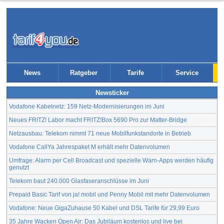
News
Ratgeber
Tarife
Service
Newsticker
Vodafone Kabelnetz: 159 Netz-Modernisierungen im Juni
Neues FRITZ! Labor macht FRITZ!Box 5690 Pro zur Matter-Bridge
Netzausbau: Telekom nimmt 71 neue Mobilfunkstandorte in Betrieb
Vodafone CallYa Jahrespaket M erhält mehr Datenvolumen
Umfrage: Alarm per Cell Broadcast und spezielle Warn-Apps werden häufig
genutzt
Telekom baut 240.000 Glasfaseranschlüsse im Juni
Prepaid Basic Tarif von ja! mobil und Penny Mobil mit mehr Datenvolumen
Vodafone: Neue GigaZuhause 50 Kabel und DSL Tarife für 29,99 Euro
35 Jahre Wacken Open Air: Das Jubiläum kostenlos und live bei