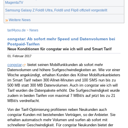
MagentaTV
Samsung Galaxy Z Fold8 Ultra, Fold8 und Flip8 offiziell vorgestellt
Weitere News
tarif4you.de
>
News
congstar: Ab sofort mehr Speed und Datenvolumen bei
Postpaid-Tarifen
Neue Konditionen für congstar wie ich will und Smart Tarif
01. Februar 2017
congstar
bietet seinen Mobilfunkkunden ab sofort mehr
Datenvolumen und höhere Surfgeschwindiegkeiten an. Wie vor einer
Woche angekündigt, erhalten Kunden des Kölner Mobilfunkanbieters
im Smart Tarif neben 300 Allnet-Minuten und 100 SMS nun bis zu
500 MB statt 300 MB Datenvolumen. Auch im congstar wie ich will
Tarif wurden die Datenpakete erhöht. Die Surfgeschwindigkeit wurde
zudem in beiden Tarifen von maximal 7 MBit/s auf jetzt bis zu 21
MBit/s verdreifacht.
Von der Tarif-Optimierung profitieren neben Neukunden auch
congstar Kunden mit bestehenden Verträgen, so der Anbieter. Sie
erhalten automatisch mehr Volumen und surfen ab sofort mit
schnellerer Geschwindigkeit. Für congstar Neukunden bietet der