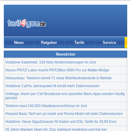
News
Ratgeber
Tarife
Service
Newsticker
Vodafone Kabelnetz: 159 Netz-Modernisierungen im Juni
Neues FRITZ! Labor macht FRITZ!Box 5690 Pro zur Matter-Bridge
Netzausbau: Telekom nimmt 71 neue Mobilfunkstandorte in Betrieb
Vodafone CallYa Jahrespaket M erhält mehr Datenvolumen
Umfrage: Alarm per Cell Broadcast und spezielle Warn-Apps werden häufig
genutzt
Telekom baut 240.000 Glasfaseranschlüsse im Juni
Prepaid Basic Tarif von ja! mobil und Penny Mobil mit mehr Datenvolumen
Vodafone: Neue GigaZuhause 50 Kabel und DSL Tarife für 29,99 Euro
35 Jahre Wacken Open Air: Das Jubiläum kostenlos und live bei