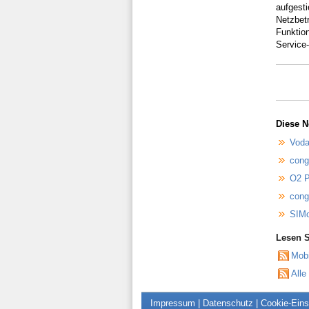
aufgest
Netzbetr
Funktion
Service-
Diese N
Voda
cong
O2 P
cong
SIMo
Lesen S
Mob
Alle
Impressum
|
Datenschutz
|
Cookie-Eins