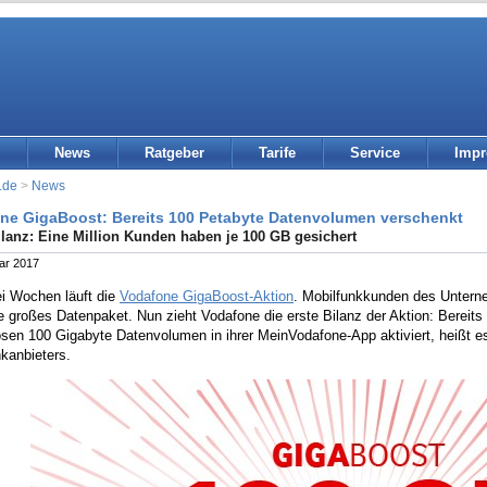
News
Ratgeber
Tarife
Service
Imp
.de
>
News
ne GigaBoost: Bereits 100 Petabyte Datenvolumen verschenkt
ilanz: Eine Million Kunden haben je 100 GB gesichert
ar 2017
ei Wochen läuft die
Vodafone GigaBoost-Aktion
. Mobilfunkkunden des Untern
 großes Datenpaket. Nun zieht Vodafone die erste Bilanz der Aktion: Bereits
sen 100 Gigabyte Datenvolumen in ihrer MeinVodafone-App aktiviert, heißt es
kanbieters.