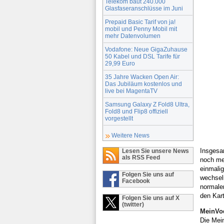
Telekom baut 240.000
Glasfaseranschlüsse im Juni
Prepaid Basic Tarif von ja!
mobil und Penny Mobil mit
mehr Datenvolumen
Vodafone: Neue GigaZuhause
50 Kabel und DSL Tarife für
29,99 Euro
35 Jahre Wacken Open Air:
Das Jubiläum kostenlos und
live bei MagentaTV
Samsung Galaxy Z Fold8 Ultra,
Fold8 und Flip8 offiziell
vorgestellt
Weitere News
Insgesam
Lesen Sie unsere News
als RSS Feed
noch meh
einmali
Folgen Sie uns auf
wechsel
Facebook
normale
den Kart
Folgen Sie uns auf X
(twitter)
MeinVod
Die Mein