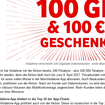
Vodafone verschenkt 100 Gigabyte Datenvolumen - erste Bilan
t hat Vodafone mit der Aktion bereits 100 Petabyte - also 100 000 Terabyte 
r werden, denn die Aktion läuft noch bis zum 6. April 2017. Privatkunden m
g für einen vollen Monat in der MeinVodafone-App aktivieren. Auch Neukunden
n, profitieren von der Aktion. Nutzt ein Kunde sein Datenvolumen, so wird 
n Inklusiv-Volumen des Mobilfunkvertrags angerechnet. Red+-Kunden teilen 
en ihrer Mitnutzer.
afone-App klettert in die Top 10 der App-Charts
Vodafone-App profitiert auch von der Aktion. Diese ist inzwischen in die Top