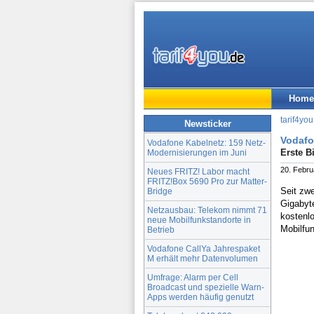
Home
tarif4you
Newsticker
Vodafo
Vodafone Kabelnetz: 159 Netz-
Erste B
Modernisierungen im Juni
20. Febru
Neues FRITZ! Labor macht
FRITZ!Box 5690 Pro zur Matter-
Seit zw
Bridge
Gigabyte
Netzausbau: Telekom nimmt 71
kostenlo
neue Mobilfunkstandorte in
Mobilfun
Betrieb
Vodafone CallYa Jahrespaket
M erhält mehr Datenvolumen
Umfrage: Alarm per Cell
Broadcast und spezielle Warn-
Apps werden häufig genutzt