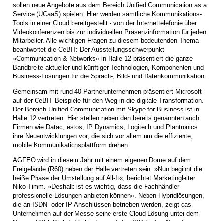
sollen neue Angebote aus dem Bereich Unified Communication as a
Service (UCaaS) spielen: Hier werden sämtliche Kommunikations-
Tools in einer Cloud bereitgestellt - von der Internettelefonie über
Videokonferenzen bis zur individuellen Präsenzinformation für jeden
Mitarbeiter. Alle wichtigen Fragen zu diesem bedeutenden Thema
beantwortet die CeBIT: Der Ausstellungsschwerpunkt
»Communication & Networks« in Halle 12 präsentiert die ganze
Bandbreite aktueller und künftiger Technologien, Komponenten und
Business-Lösungen für die Sprach-, Bild- und Datenkommunikation.
Gemeinsam mit rund 40 Partnerunternehmen präsentiert Microsoft
auf der CeBIT Beispiele für den Weg in die digitale Transformation.
Der Bereich Unified Communication mit Skype for Business ist in
Halle 12 vertreten. Hier stellen neben den bereits genannten auch
Firmen wie Datac, estos, IP Dynamics, Logitech und Plantronics
ihre Neuentwicklungen vor, die sich vor allem um die effiziente,
mobile Kommunikationsplattform drehen.
AGFEO wird in diesem Jahr mit einem eigenen Dome auf dem
Freigelände (R60) neben der Halle vertreten sein. »Nun beginnt die
heiße Phase der Umstellung auf All-It«, berichtet Marketingleiter
Niko Timm. »Deshalb ist es wichtig, dass die Fachhändler
professionelle Lösungen anbieten können«. Neben Hybridlösungen,
die an ISDN- oder IP-Anschlüssen betrieben werden, zeigt das
Unternehmen auf der Messe seine erste Cloud-Lösung unter dem