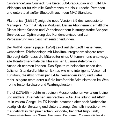
ConferenceCam Connect: Sie bietet 360-Grad-Audio- und Full-HD-
Videoqualität für virtuelle Konferenzen mit bis zu sechs Personen
und unterstützt außer Bluetooth auch den NFC-Standard.
Plantronics (12/E24) zeigt die neue Version 3.9 des webbasierten
Managers Pro mit Analyse-Modulen. Der im Abonnement erhältliche
Dienst bietet Kunden und Vertriebspartnern leistungsstarke Analyse-
Services zur Optimierung des Kundenservices und zur
Verbesserung von Geschäftsentscheidungen.
Der VoIP-Pionier sipgate (12/54) zeigt auf der CeBIT eine neue,
webbasierte Telefonanlage mit Mobilfunkintegration: sipgate team.
Sie sorgt dafür, dass die Mitarbeiter eines Unternehmens unterwegs
alle Komfortmerkmale der klassischen Businesstelefonie in
Anspruch nehmen können. Das Spektrum beinhaltet neben den
üblichen Standardfunktionen Extras wie eine intelligente Voicemail-
Funktion, die Abschriften per E-Mail versenden kann, und vieles
mehr. sipgate team setzt auf die komfortable Administration im Web
- ohne feste Hardware und Wartungskosten.
Tiptel (12/E48) möchte mit seinen Messeneuheiten vor allem kleine
und mittlere Unternehmen ansprechen. »Die Umstellung auf All-IP
ist in vollem Gange. Im TK-Handel bestehen aber noch Vorbehalte
bezüglich der Beratung und Unterstützung. Deshalb investieren wir
maßgeblich in den praktischen Support«, berichtet Ingo Lindt,
Geschäftsführer von Tiptel Business Solutions. Flaggschiff ist die