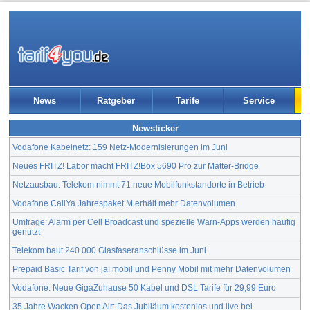
News
Ratgeber
Tarife
Service
Newsticker
Vodafone Kabelnetz: 159 Netz-Modernisierungen im Juni
Neues FRITZ! Labor macht FRITZ!Box 5690 Pro zur Matter-Bridge
Netzausbau: Telekom nimmt 71 neue Mobilfunkstandorte in Betrieb
Vodafone CallYa Jahrespaket M erhält mehr Datenvolumen
Umfrage: Alarm per Cell Broadcast und spezielle Warn-Apps werden häufig
genutzt
Telekom baut 240.000 Glasfaseranschlüsse im Juni
Prepaid Basic Tarif von ja! mobil und Penny Mobil mit mehr Datenvolumen
Vodafone: Neue GigaZuhause 50 Kabel und DSL Tarife für 29,99 Euro
35 Jahre Wacken Open Air: Das Jubiläum kostenlos und live bei