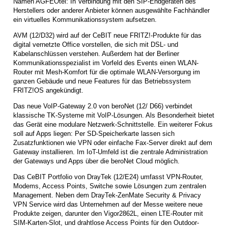
Namen AGFEOtel: In Verbindung mit den SIP-Endgeräten des
Herstellers oder anderer Anbieter können ausgewählte Fachhändler
ein virtuelles Kommunikationssystem aufsetzen.
AVM (12/D32) wird auf der CeBIT neue FRITZ!-Produkte für das
digital vernetzte Office vorstellen, die sich mit DSL- und
Kabelanschlüssen verstehen. Außerdem hat der Berliner
Kommunikationsspezialist im Vorfeld des Events einen WLAN-
Router mit Mesh-Komfort für die optimale WLAN-Versorgung im
ganzen Gebäude und neue Features für das Betriebssystem
FRITZ!OS angekündigt.
Das neue VoIP-Gateway 2.0 von beroNet (12/ D66) verbindet
klassische TK-Systeme mit VoIP-Lösungen. Als Besonderheit bietet
das Gerät eine modulare Netzwerk-Schnittstelle. Ein weiterer Fokus
soll auf Apps liegen: Per SD-Speicherkarte lassen sich
Zusatzfunktionen wie VPN oder einfache Fax-Server direkt auf dem
Gateway installieren. Im IoT-Umfeld ist die zentrale Administration
der Gateways und Apps über die beroNet Cloud möglich.
Das CeBIT Portfolio von DrayTek (12/E24) umfasst VPN-Router,
Modems, Access Points, Switche sowie Lösungen zum zentralen
Management. Neben dem DrayTek-ZenMate Security & Privacy
VPN Service wird das Unternehmen auf der Messe weitere neue
Produkte zeigen, darunter den Vigor2862L, einen LTE-Router mit
SIM-Karten-Slot, und drahtlose Access Points für den Outdoor-