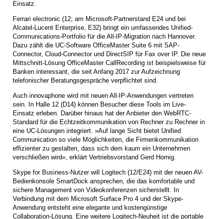
Einsatz.
Ferrari electronic (12; am Microsoft-Partnerstand E24 und bei
Alcatel-Lucent Enterprise, E32) bringt ein umfassendes Unified-
Communications-Portfolio für die All-IP-Migration nach Hannover.
Dazu zählt die UC-Software OfficeMaster Suite 6 mit SAP-
Connector, Cloud-Connector und DirectSIP für Fax over IP. Die neue
Mittschnitt-Lösung OfficeMaster CallRecording ist beispielsweise für
Banken interessant, die seit Anfang 2017 zur Aufzeichnung
telefonischer Beratungsgespräche verpflichtet sind.
Auch innovaphone wird mit neuen All-IP-Anwendungen vertreten
sein. In Halle 12 (D14) können Besucher diese Tools im Live-
Einsatz erleben. Darüber hinaus hat der Anbieter den WebRTC-
Standard für die Echtzeitkommunikation von Rechner zu Rechner in
eine UC-Lösungen integriert. »Auf lange Sicht bietet Unified
Communication so viele Möglichkeiten, die Firmenkommunikation
effizienter zu gestalten, dass sich dem kaum ein Unternehmen
verschließen wird«, erklärt Vertriebsvorstand Gerd Hornig.
Skype for Business-Nutzer will Logitech (12/E24) mit der neuen AV-
Bedienkonsole SmartDock ansprechen, die das komfortable und
sichere Management von Videokonferenzen sicherstellt. In
Verbindung mit dem Microsoft Surface Pro 4 und der Skype-
Anwendung entsteht eine elegante und kostengünstige
Collaboration-Lösung. Eine weitere Logitech-Neuheit ist die portable