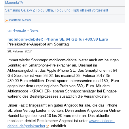
MagentaTV
Samsung Galaxy Z Fold8 Ultra, Fold8 und Flip8 offiziell vorgestellt
Weitere News
tarif4you.de
>
News
mobilcom-debitel: iPhone SE 64 GB für 439,99 Euro
Preiskracher-Angebot am Sonntag
26. Februar 2017
Immer wieder Sonntags: mobilcom-debitel bietet auch am heutigen
Sonntag ein Smartphone-Preiskracher an. Diesmal im
Aktionsangebot ist das Apple iPhone SE. Das Smartphone mit 64
GB Speicher ist vom 26.02. bis maximal 28. Februar 2017 für
439,99 Euro erhältlich. Damit sparen Interessenten rund 150,- Euro
gegenüber dem ursprünglichen Preis von 589,- Euro. Mit dem
Aktionscode »KRACHER« sparen Schnäppchenjäger bei Eingabe
während des Bestellprozesses zusätzlich die Versandkosten.
Unser Fazit: Insgesamt ein gutes Angebot für alle, die das iPhone
SE ohne Vertrag kaufen möchten. Denn andere Angebote im Online-
Handel fangen bei rund 10 bis 20 Euro mehr an. Das aktuelle
mobilcom-debitel Preiskracher-Angebot ist unter
www.mobilcom-
debitel.de/preiskracher
erhältlich.