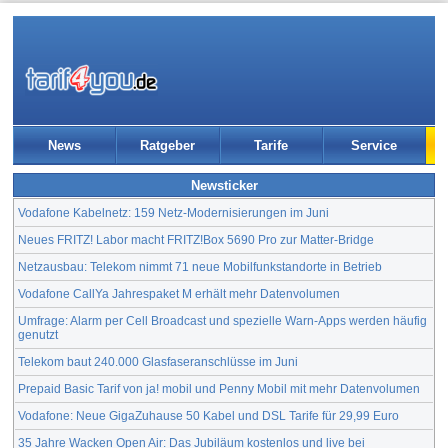
News
Ratgeber
Tarife
Service
Newsticker
Vodafone Kabelnetz: 159 Netz-Modernisierungen im Juni
Neues FRITZ! Labor macht FRITZ!Box 5690 Pro zur Matter-Bridge
Netzausbau: Telekom nimmt 71 neue Mobilfunkstandorte in Betrieb
Vodafone CallYa Jahrespaket M erhält mehr Datenvolumen
Umfrage: Alarm per Cell Broadcast und spezielle Warn-Apps werden häufig
genutzt
Telekom baut 240.000 Glasfaseranschlüsse im Juni
Prepaid Basic Tarif von ja! mobil und Penny Mobil mit mehr Datenvolumen
Vodafone: Neue GigaZuhause 50 Kabel und DSL Tarife für 29,99 Euro
35 Jahre Wacken Open Air: Das Jubiläum kostenlos und live bei