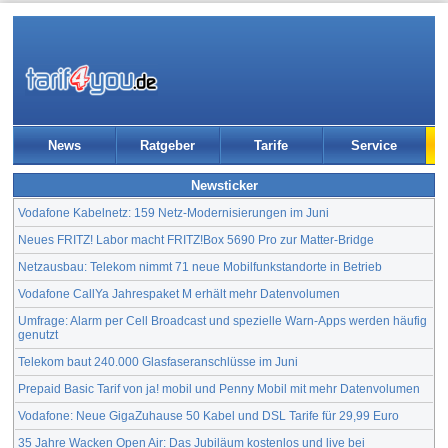
News
Ratgeber
Tarife
Service
Newsticker
Vodafone Kabelnetz: 159 Netz-Modernisierungen im Juni
Neues FRITZ! Labor macht FRITZ!Box 5690 Pro zur Matter-Bridge
Netzausbau: Telekom nimmt 71 neue Mobilfunkstandorte in Betrieb
Vodafone CallYa Jahrespaket M erhält mehr Datenvolumen
Umfrage: Alarm per Cell Broadcast und spezielle Warn-Apps werden häufig
genutzt
Telekom baut 240.000 Glasfaseranschlüsse im Juni
Prepaid Basic Tarif von ja! mobil und Penny Mobil mit mehr Datenvolumen
Vodafone: Neue GigaZuhause 50 Kabel und DSL Tarife für 29,99 Euro
35 Jahre Wacken Open Air: Das Jubiläum kostenlos und live bei