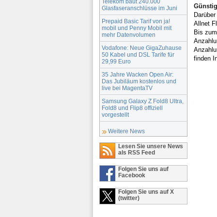
Telekom baut 240.000
Günstig
Glasfaseranschlüsse im Juni
Darüber 
Prepaid Basic Tarif von ja!
Allnet 
mobil und Penny Mobil mit
Bis zum
mehr Datenvolumen
Anzahlu
Vodafone: Neue GigaZuhause
Anzahlu
50 Kabel und DSL Tarife für
finden I
29,99 Euro
35 Jahre Wacken Open Air:
Das Jubiläum kostenlos und
live bei MagentaTV
Samsung Galaxy Z Fold8 Ultra,
Fold8 und Flip8 offiziell
vorgestellt
Weitere News
Lesen Sie unsere News
als RSS Feed
Folgen Sie uns auf
Facebook
Folgen Sie uns auf X
(twitter)