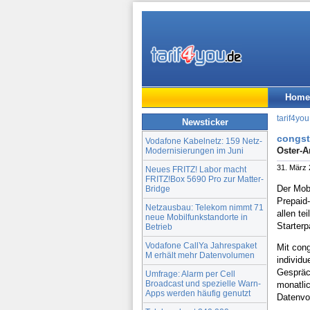
Home
tarif4you
Newsticker
congst
Vodafone Kabelnetz: 159 Netz-
Oster-A
Modernisierungen im Juni
31. März
Neues FRITZ! Labor macht
FRITZ!Box 5690 Pro zur Matter-
Der Mob
Bridge
Prepaid-
Netzausbau: Telekom nimmt 71
allen te
neue Mobilfunkstandorte in
Starterp
Betrieb
Vodafone CallYa Jahrespaket
Mit con
M erhält mehr Datenvolumen
individu
Gespräc
Umfrage: Alarm per Cell
Broadcast und spezielle Warn-
monatlic
Apps werden häufig genutzt
Datenvo