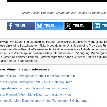
Ostern-Aktion: Günstigere Smartphones zu Allnet Flat Tarifen (Sc
TEILEN
TEILEN
TEILEN
TE
inweis
: Wir haben in diesem Artikel Partner-Links (Affiliate-Links) verwendet, die N
iese Links eine Bestellung, erhält tarif4you.de unter Umständen eine Provision. Fü
ie können diese Produkte/Dienste auch direkt beim jeweiligen Anbieter oder woande
ind nur ein Vorschlag und stellen weitere Informationen zur Verfügung. Die Vergütun
ie kostenlos anbieten können. Partnerprogramme haben keinerlei Einfluss auf unse
latzierungen in Tarifrechnern.
ews können Sie auch interessieren
fone CallYa Jahrespaket M erhält mehr Datenvolumen
star Prepaid Jahrespaket mit 365 GB Datenvolumen
repaid-Tarife mit mehr Datenvolumen im Sommer
star Prepaid Aktion: Mehr Daten zum gleichen Preis
n mobile: Mehr Datenvolumen in drei Tarifen zum 5 Geburtstag