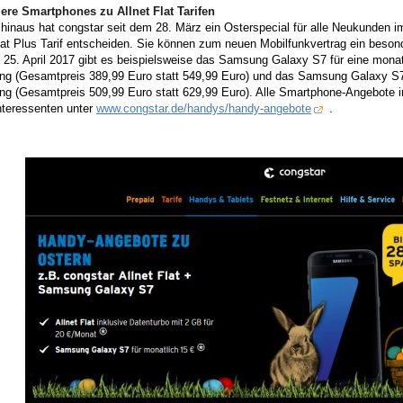
ere Smartphones zu Allnet Flat Tarifen
hinaus hat congstar seit dem 28. März ein Osterspecial für alle Neukunden im 
Flat Plus Tarif entscheiden. Sie können zum neuen Mobilfunkvertrag ein bes
 25. April 2017 gibt es beispielsweise das Samsung Galaxy S7 für eine mona
ng (Gesamtpreis 389,99 Euro statt 549,99 Euro) und das Samsung Galaxy S7 
ng (Gesamtpreis 509,99 Euro statt 629,99 Euro). Alle Smartphone-Angebote
nteressenten unter
www.congstar.de/handys/handy-angebote
.