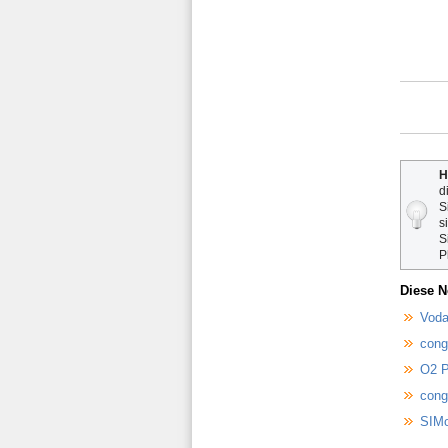
H
d
S
s
S
P
Diese N
Voda
cong
O2 P
cong
SIMo