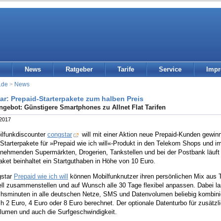
News
Ratgeber
Tarife
Service
Imp
.de
>
News
ar: Prepaid-Starterpakete zum halben Preis
ngebot: Günstigere Smartphones zu Allnet Flat Tarifen
 2017
ilfunkdiscounter
congstar
will mit einer Aktion neue Prepaid-Kunden gewin
Starterpakete für »Prepaid wie ich will«-Produkt in den Telekom Shops und im
ilnehmenden Supermärkten, Drogerien, Tankstellen und bei der Postbank läuft
aket beinhaltet ein Startguthaben in Höhe von 10 Euro.
gstar
Prepaid wie ich will
können Mobilfunknutzer ihren persönlichen Mix aus
ell zusammenstellen und auf Wunsch alle 30 Tage flexibel anpassen. Dabei la
hsminuten in alle deutschen Netze, SMS und Datenvolumen beliebig kombini
h 2 Euro, 4 Euro oder 8 Euro berechnet. Der optionale Datenturbo für zusätz
lumen und auch die Surfgeschwindigkeit.