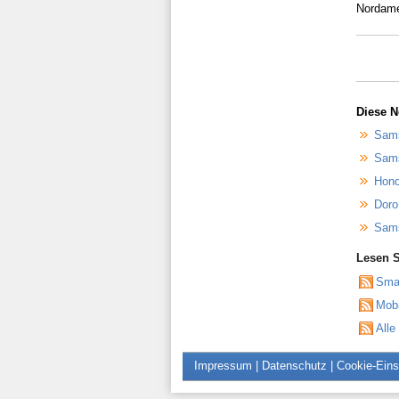
Nordame
Diese N
Sams
Sams
Hono
Doro
Sams
Lesen S
Sma
Mob
Alle
Impressum
|
Datenschutz
|
Cookie-Eins