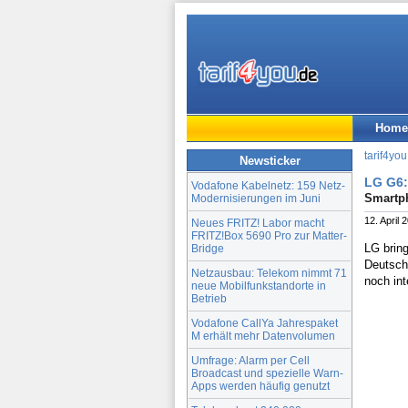
Home
tarif4you
Newsticker
LG G6:
Vodafone Kabelnetz: 159 Netz-
Smartph
Modernisierungen im Juni
12. April 
Neues FRITZ! Labor macht
FRITZ!Box 5690 Pro zur Matter-
LG brin
Bridge
Deutschl
Netzausbau: Telekom nimmt 71
noch in
neue Mobilfunkstandorte in
Betrieb
Vodafone CallYa Jahrespaket
M erhält mehr Datenvolumen
Umfrage: Alarm per Cell
Broadcast und spezielle Warn-
Apps werden häufig genutzt