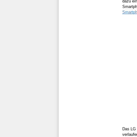
dazu ei
Smartph
Smartp
Das LG G
verlauf