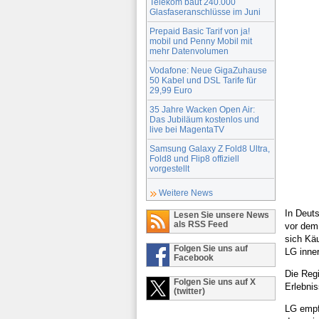
Telekom baut 240.000
Glasfaseranschlüsse im Juni
Prepaid Basic Tarif von ja!
mobil und Penny Mobil mit
mehr Datenvolumen
Vodafone: Neue GigaZuhause
50 Kabel und DSL Tarife für
29,99 Euro
35 Jahre Wacken Open Air:
Das Jubiläum kostenlos und
live bei MagentaTV
Samsung Galaxy Z Fold8 Ultra,
Fold8 und Flip8 offiziell
vorgestellt
Weitere News
In Deuts
Lesen Sie unsere News
als RSS Feed
vor dem
sich Kä
Folgen Sie uns auf
LG inne
Facebook
Die Reg
Folgen Sie uns auf X
Erlebnis
(twitter)
LG empf