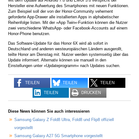
Mit dem Update auf Android 7.0 und EMUI 5.0 verspricht der
Hersteller eine Aufwertung des Smartphones mit neuen Funktionen.
Zum Beispiel soll der von der Honor-Community vehement
geforderte App-Drawer alle installierten Apps in alphabetischer
Reihenfolge listen. Mit der »App Twin«-Funktion können die Nutzer
zwei verschiedene WhatsApp- oder Facebook-Accounts auf einem
Honor-Phone benutzen.
Das Software-Update für das Honor 6X wird ab sofort in
Deutschland und anderen westeuropäischen Ländern ausgerollt,
teilte Honor am Dienstag mit. Nutzer werden systemseitig über das
Update informiert. Alternativ können sie manuell in den
Einstellungen unter »Updateprogramm« nach Updates suchen.
TEILEN
TEILEN
TEILEN
TEILEN
DRUCKEN
Diese News können Sie auch interessieren
Samsung Galaxy Z Fold8 Ultra, Fold8 und Flip8 offiziell
vorgestellt
Samsung Galaxy A27 5G Smartphone vorgestellt