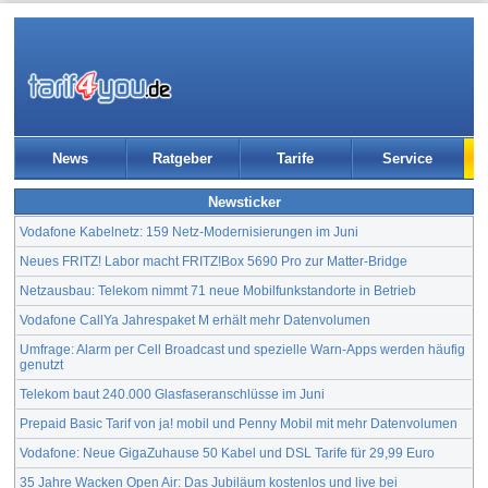
News
Ratgeber
Tarife
Service
Newsticker
Vodafone Kabelnetz: 159 Netz-Modernisierungen im Juni
Neues FRITZ! Labor macht FRITZ!Box 5690 Pro zur Matter-Bridge
Netzausbau: Telekom nimmt 71 neue Mobilfunkstandorte in Betrieb
Vodafone CallYa Jahrespaket M erhält mehr Datenvolumen
Umfrage: Alarm per Cell Broadcast und spezielle Warn-Apps werden häufig
genutzt
Telekom baut 240.000 Glasfaseranschlüsse im Juni
Prepaid Basic Tarif von ja! mobil und Penny Mobil mit mehr Datenvolumen
Vodafone: Neue GigaZuhause 50 Kabel und DSL Tarife für 29,99 Euro
35 Jahre Wacken Open Air: Das Jubiläum kostenlos und live bei