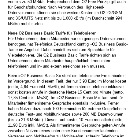
von bis zu 50 MBit/s. Entsprechend dem O2 Free Prinzip gilt auch
für Geschäftskunden: Nach Verbrauch des Highspeed-
Datenvolumens können sie ohne weitere Kosten im O2 2G/GSM
und 3G/UMTS Netz mit bis zu 1.000 kBit/s (im Durchschnitt 994
kBit/s) mobil surfen.
Neue O2 Business Basic Tarife für Telefonierer
Für Unternehmer, deren Mitarbeiter nur ein geringes Datenvolumen
benötigen, hat Telefónica Deutschland künftig »O2 Business Basic«
Tarife im Angebot. Dabei handelt es sich um Sprachtarife für
Vieltelefonierer. Die O2 Business Basic Tarife richten sich an
Unternehmen, deren Mitarbeiter hauptsächlich firmenintern
telefonieren und in- und extern erreichbar sein müssen.
Beim »O2 Business Basic S« steht die telefonische Erreichbarkeit
im Vordergrund. In diesem Tarif, der nur 3,90 Euro im Monat kostet
(netto, 4,64 Euro inkl. MwSt), ist firmeninterne Telefonie inklusive.
sonst kosten anrufe in deutsche Netze 15 Cent pro Minute (netto,
17,85 Cent inkl. MwSt). Im »O2 Business Basic M« Tarif sind für
Mitarbeiter firmeninterne Gespräche ebenfalls inklusive. Ferner
haben Nutzer dazu noch 100 Freiminuten für externe Gespräche in
deutsche Fest- und Mobilfunknetze sowie 200 MB Datenvolumen
(bis zu 21,6 MBit/s). Dieser Tarif kostet 10 Euro monatlich (netto,
11,90 Euro inkl. MwSt). Als firmeninterne Gespräche gelten Anrufe
zwischen Nutzern eines unter einer Kundennummer laufenden
Vertrages von Mobiltelefon zu Mobiltelefon, schreibt Telefónica im