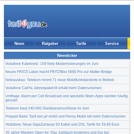
News
Ratgeber
Tarife
Service
Newsticker
Vodafone Kabelnetz: 159 Netz-Modernisierungen im Juni
Neues FRITZ! Labor macht FRITZ!Box 5690 Pro zur Matter-Bridge
Netzausbau: Telekom nimmt 71 neue Mobilfunkstandorte in Betrieb
Vodafone CallYa Jahrespaket M erhält mehr Datenvolumen
Umfrage: Alarm per Cell Broadcast und spezielle Warn-Apps werden häufig
genutzt
Telekom baut 240.000 Glasfaseranschlüsse im Juni
Prepaid Basic Tarif von ja! mobil und Penny Mobil mit mehr Datenvolumen
Vodafone: Neue GigaZuhause 50 Kabel und DSL Tarife für 29,99 Euro
35 Jahre Wacken Open Air: Das Jubiläum kostenlos und live bei