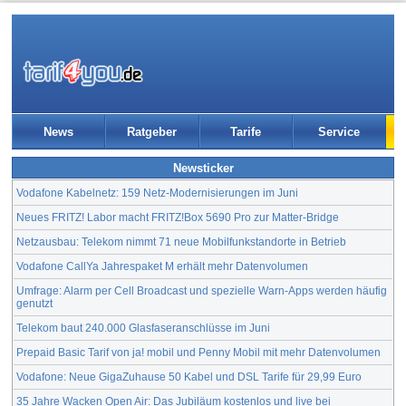
News
Ratgeber
Tarife
Service
Newsticker
Vodafone Kabelnetz: 159 Netz-Modernisierungen im Juni
Neues FRITZ! Labor macht FRITZ!Box 5690 Pro zur Matter-Bridge
Netzausbau: Telekom nimmt 71 neue Mobilfunkstandorte in Betrieb
Vodafone CallYa Jahrespaket M erhält mehr Datenvolumen
Umfrage: Alarm per Cell Broadcast und spezielle Warn-Apps werden häufig
genutzt
Telekom baut 240.000 Glasfaseranschlüsse im Juni
Prepaid Basic Tarif von ja! mobil und Penny Mobil mit mehr Datenvolumen
Vodafone: Neue GigaZuhause 50 Kabel und DSL Tarife für 29,99 Euro
35 Jahre Wacken Open Air: Das Jubiläum kostenlos und live bei