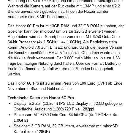
Auflösung (1.280 x 720 Pixel) und ein abgerundetes Metallgehäuse.
Während die Kamera auf der Rückseite mit 13-MP und einer f/2.2
Blende unverändert geblieben ist, finden die Nutzer auf der
Vorderseite eine 8-MP-Frontkamera.
Das Honor 6C Pro ist mit 3GB RAM und 32 GB ROM zu haben, der
Speicher kann per microSD um bis zu 128 GB erweitert werden.
Angetrieben wird das Smartphone von einem MT 6750 Octa-Core
64-bit Prozessor (4x 1.5GHz + 4x 1.0GHz). Als Betriebssystem
kommt Android 7.0 zum Einsatz und wird durch die neuere Version
der Benutzeroberfläche EMUI 5.1 ergänzt. Obendrein wurde auch
die Akkulaufzeit verbessert: Der 3.000 mAh Akku soll bis zu 1,36
Tage bei häufiger Nutzung durchhalten. Über die »Smart Battery«-
Funktion können im Notfall weitere drei Stunden herausgeholt
werden.
Das Honor 6C Pro ist zu einem Preis von 199 Euro (UVP) ab Ende
November in Blau und Gold erhältlich.
Technische Daten des Honor 6C Pro
Display: 5,2-Zoll (13,2cm) IPS LCD Display mit 2.5D gebogener
Oberfläche, Auflösung 1.280x720 Pixel, 282ppi
Prozessor: MT 6750 Octa-Core 64-bit CPU (4x 1.5GHz + 4x
1.0GHz)
Speicher: 3 GB RAM, 32 GB intern, erweiterbar mit mircoSD
Karte (bis zu 128GB)