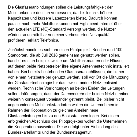
Die Glasfaseranbindungen sollen die Leistungsfähigkeit der
Mobilfunknetze deutlich verbessern, da die Technik höhere
Kapazitäten und kürzere Latenzzeiten bietet. Dadurch können
parallel noch mehr Mobilfunkkunden mit Highspeed-Internet über
den aktuellen LTE (4G)-Standard versorgt werden. die Nutzer
würden so unmittelbar von einer verbesserten Netzqualität
profitieren, erklärt Telefónica.
Zunächst handle es sich um einen Pilotprojekt. Bei den rund 100
Standorten, die ab Juli 2018 gemeinsam genutzt werden sollen,
handelt es sich beispielsweise um Mobilfunkmasten oder Häuser,
auf denen beide Netzbetreiber ihre eigene Antennentechnik installiert
haben. Bei bereits bestehenden Glasfaseranschlüssen, die bisher
von einem Netzbetreiber genutzt werden, soll vor Ort die Mitnutzung
der Glasfasertechnologie für das jeweils andere Netz realisiert
werden. Technische Vorrichtungen an beiden Enden der Leitungen
sollen dafür sorgen, dass der Datenverkehr der beiden Netzbetreiber
weiterhin konsequent voneinander getrennt bleibt. Bei bisher nicht
angebundenen Mobilfunkstandorten wollen die Unternehmen im
Rahmen der Kooperation zu gleichen Anteilen neue
Glasfaserleitungen bis zu den Basisstationen legen. Bei einem
erfolgreichen Abschluss des Pilotprojektes wollen die Unternehmen
die Kooperation ausweiten. Diese erfolgt unter Einbindung des
Bundeskartellamts und der Bundesnetzagentur.