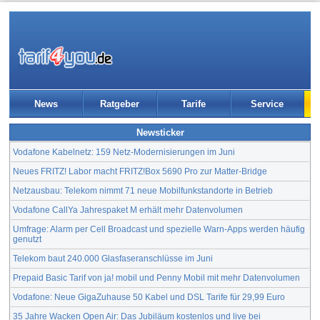
News
Ratgeber
Tarife
Service
Newsticker
Vodafone Kabelnetz: 159 Netz-Modernisierungen im Juni
Neues FRITZ! Labor macht FRITZ!Box 5690 Pro zur Matter-Bridge
Netzausbau: Telekom nimmt 71 neue Mobilfunkstandorte in Betrieb
Vodafone CallYa Jahrespaket M erhält mehr Datenvolumen
Umfrage: Alarm per Cell Broadcast und spezielle Warn-Apps werden häufig
genutzt
Telekom baut 240.000 Glasfaseranschlüsse im Juni
Prepaid Basic Tarif von ja! mobil und Penny Mobil mit mehr Datenvolumen
Vodafone: Neue GigaZuhause 50 Kabel und DSL Tarife für 29,99 Euro
35 Jahre Wacken Open Air: Das Jubiläum kostenlos und live bei