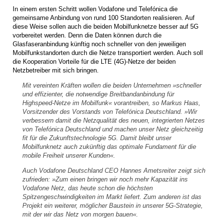
In einem ersten Schritt wollen Vodafone und Telefónica die
gemeinsame Anbindung von rund 100 Standorten realisieren. Auf
diese Weise sollen auch die beiden Mobilfunknetze besser auf 5G
vorbereitet werden. Denn die Daten können durch die
Glasfaseranbindung künftig noch schneller von den jeweiligen
Mobilfunkstandorten durch die Netze transportiert werden. Auch soll
die Kooperation Vorteile für die LTE (4G)-Netze der beiden
Netzbetreiber mit sich bringen.
Mit vereinten Kräften wollen die beiden Unternehmen »schneller
und effizienter, die notwendige Breitbandanbindung für
Highspeed-Netze im Mobilfunk« vorantreiben, so Markus Haas,
Vorsitzender des Vorstands von Telefónica Deutschland. »Wir
verbessern damit die Netzqualität des neuen, integrierten Netzes
von Telefónica Deutschland und machen unser Netz gleichzeitig
fit für die Zukunftstechnologie 5G. Damit bleibt unser
Mobilfunknetz auch zukünftig das optimale Fundament für die
mobile Freiheit unserer Kunden«.
Auch Vodafone Deutschland CEO Hannes Ametsreiter zeigt sich
zufrieden: »Zum einen bringen wir noch mehr Kapazität ins
Vodafone Netz, das heute schon die höchsten
Spitzengeschwindigkeiten im Markt liefert. Zum anderen ist das
Projekt ein weiterer, möglicher Baustein in unserer 5G-Strategie,
mit der wir das Netz von morgen bauen«.