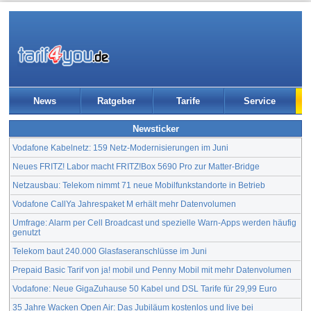
News
Ratgeber
Tarife
Service
Newsticker
Vodafone Kabelnetz: 159 Netz-Modernisierungen im Juni
Neues FRITZ! Labor macht FRITZ!Box 5690 Pro zur Matter-Bridge
Netzausbau: Telekom nimmt 71 neue Mobilfunkstandorte in Betrieb
Vodafone CallYa Jahrespaket M erhält mehr Datenvolumen
Umfrage: Alarm per Cell Broadcast und spezielle Warn-Apps werden häufig
genutzt
Telekom baut 240.000 Glasfaseranschlüsse im Juni
Prepaid Basic Tarif von ja! mobil und Penny Mobil mit mehr Datenvolumen
Vodafone: Neue GigaZuhause 50 Kabel und DSL Tarife für 29,99 Euro
35 Jahre Wacken Open Air: Das Jubiläum kostenlos und live bei