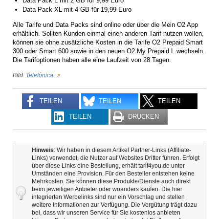
Data Pack L mit 2 GB für 9,99 Euro
Data Pack XL mit 4 GB für 19,99 Euro
Alle Tarife und Data Packs sind online oder über die Mein O2 App
erhältlich. Sollten Kunden einmal einen anderen Tarif nutzen wollen,
können sie ohne zusätzliche Kosten in die Tarife O2 Prepaid Smart
300 oder Smart 600 sowie in den neuen O2 My Prepaid L wechseln.
Die Tarifoptionen haben alle eine Laufzeit von 28 Tagen.
Bild:
Telefónica
TEILEN
TEILEN
TEILEN
TEILEN
DRUCKEN
Hinweis
: Wir haben in diesem Artikel Partner-Links (Affiliate-
Links) verwendet, die Nutzer auf Websites Dritter führen. Erfolgt
über diese Links eine Bestellung, erhält tarif4you.de unter
Umständen eine Provision. Für den Besteller entstehen keine
Mehrkosten. Sie können diese Produkte/Dienste auch direkt
beim jeweiligen Anbieter oder woanders kaufen. Die hier
integrierten Werbelinks sind nur ein Vorschlag und stellen
weitere Informationen zur Verfügung. Die Vergütung trägt dazu
bei, dass wir unseren Service für Sie kostenlos anbieten