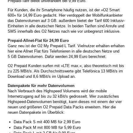
Prepaid-Tarif bleibt unverändert bei 9,99 Euro.
Für Kunden, die ihr Smartphone häufig nutzen, ist der »O2 Smart
600« für 14,99 Euro gedacht. Hier verdoppelt der Mobilfunkanbieter
das Datenvolumen auf 3 GB. außerdem bietet der Tarif 600 Inklusiv-
Einheiten in alle deutschen Netze. In beiden Tarifen sind Anrufe und
SMS innerhalb des O2 Netzes nach wie vor unbegrenzt inklusive.
Prepaid-Allnet-Flat für 24,99 Euro
Ganz neu ist der O2 My Prepaid L Tarif. Vielnutzer erhalten erhalten
hier eine Allnet Flat fürs Telefonieren in alle deutschen Netze und
5 GB Datenvolumen. Dafür werden 24,99 Euro berechnet.
O2 Prepaid Kunden surfen mit »LTE max.«, also theoretisch mit bis
zu 225 MBit/s. Als Durchschnittswerte gibt Telefónica 13 MBit/s im
Download und 8,6 MBit/s im Upload an.
Datenpakete für mehr Datenvolumen
Nach Verbrauch des Highspeed Volumens wird der mobile
Internetzugang auf bis zu 32 kBit/s gedrosselt. Wer zusätzliches
Highspeed-Datenvolumen benötigt, kann dieses mit einem der vier
neuen und größeren O2 Prepaid Data Packs erweitern. Hier die
neuen Datenpakete im Überblick:
Data Pack S mit 400 MB für 2,99 Euro
Data Pack M mit 800 MB für 5,99 Euro