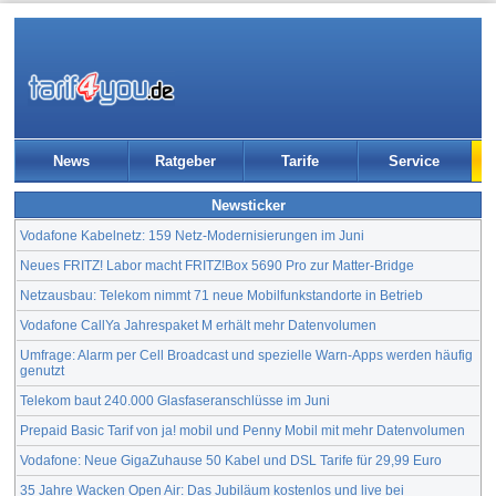
News
Ratgeber
Tarife
Service
Newsticker
Vodafone Kabelnetz: 159 Netz-Modernisierungen im Juni
Neues FRITZ! Labor macht FRITZ!Box 5690 Pro zur Matter-Bridge
Netzausbau: Telekom nimmt 71 neue Mobilfunkstandorte in Betrieb
Vodafone CallYa Jahrespaket M erhält mehr Datenvolumen
Umfrage: Alarm per Cell Broadcast und spezielle Warn-Apps werden häufig
genutzt
Telekom baut 240.000 Glasfaseranschlüsse im Juni
Prepaid Basic Tarif von ja! mobil und Penny Mobil mit mehr Datenvolumen
Vodafone: Neue GigaZuhause 50 Kabel und DSL Tarife für 29,99 Euro
35 Jahre Wacken Open Air: Das Jubiläum kostenlos und live bei