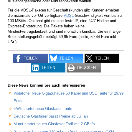
Auslandsgespräche oder Minutenpaketen wählen.
Für die VDSL-Paketen für Geschäftskunden gilt: Kunden erhalten
die maximale vor Ort verfügbare
VDSL
-Geschwindigkeit von bis zu
100 MBit/s. Optional gibt es eine feste IP, eine 24/7 Hotline und
Express-Entstörung. Die Pakete haben keine
Mindestvertragslaufzeit und sind monatlich kündbar. Die einmalige
Bereitstellungsgebühr beträgt 49,95 Euro (netto, 59,44 Euro inkl.
USt.)
TEILEN
TEILEN
TEILEN
TEILEN
DRUCKEN
Diese News können Sie auch interessieren
Vodafone: Neue GigaZuhause 50 Kabel und DSL Tarife für 29,99
Euro
EWE startet neue Glasfaser-Tarife
Deutsche Glasfaser passt Preise ab Juli an
M-net startet neuen Glasfaser-Tarif mit 2 GBit/s
Glasfaser-Tarife von 1&1 jetzt in Ausbaugebieten von OXG