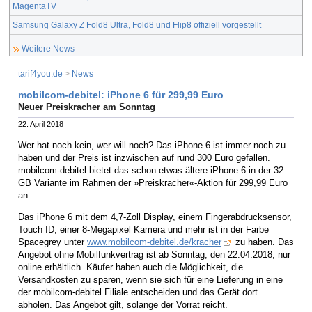
MagentaTV
Samsung Galaxy Z Fold8 Ultra, Fold8 und Flip8 offiziell vorgestellt
Weitere News
tarif4you.de
>
News
mobilcom-debitel: iPhone 6 für 299,99 Euro
Neuer Preiskracher am Sonntag
22. April 2018
Wer hat noch kein, wer will noch? Das iPhone 6 ist immer noch zu
haben und der Preis ist inzwischen auf rund 300 Euro gefallen.
mobilcom-debitel bietet das schon etwas ältere iPhone 6 in der 32
GB Variante im Rahmen der »Preiskracher«-Aktion für 299,99 Euro
an.
Das iPhone 6 mit dem 4,7-Zoll Display, einem Fingerabdrucksensor,
Touch ID, einer 8-Megapixel Kamera und mehr ist in der Farbe
Spacegrey unter
www.mobilcom-debitel.de/kracher
zu haben. Das
Angebot ohne Mobilfunkvertrag ist ab Sonntag, den 22.04.2018, nur
online erhältlich. Käufer haben auch die Möglichkeit, die
Versandkosten zu sparen, wenn sie sich für eine Lieferung in eine
der mobilcom-debitel Filiale entscheiden und das Gerät dort
abholen. Das Angebot gilt, solange der Vorrat reicht.