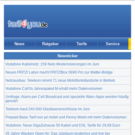
News
Ratgeber
Tarife
Service
Newsticker
Vodafone Kabelnetz: 159 Netz-Modernisierungen im Juni
Neues FRITZ! Labor macht FRITZ!Box 5690 Pro zur Matter-Bridge
Netzausbau: Telekom nimmt 71 neue Mobilfunkstandorte in Betrieb
Vodafone CallYa Jahrespaket M erhält mehr Datenvolumen
Umfrage: Alarm per Cell Broadcast und spezielle Warn-Apps werden häufig
genutzt
Telekom baut 240.000 Glasfaseranschlüsse im Juni
Prepaid Basic Tarif von ja! mobil und Penny Mobil mit mehr Datenvolumen
Vodafone: Neue GigaZuhause 50 Kabel und DSL Tarife für 29,99 Euro
35 Jahre Wacken Open Air: Das Jubiläum kostenlos und live bei