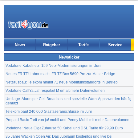
News
Ratgeber
Tarife
Service
Newsticker
Vodafone Kabelnetz: 159 Netz-Modernisierungen im Juni
Neues FRITZ! Labor macht FRITZ!Box 5690 Pro zur Matter-Bridge
Netzausbau: Telekom nimmt 71 neue Mobilfunkstandorte in Betrieb
Vodafone CallYa Jahrespaket M erhält mehr Datenvolumen
Umfrage: Alarm per Cell Broadcast und spezielle Warn-Apps werden häufig
genutzt
Telekom baut 240.000 Glasfaseranschlüsse im Juni
Prepaid Basic Tarif von ja! mobil und Penny Mobil mit mehr Datenvolumen
Vodafone: Neue GigaZuhause 50 Kabel und DSL Tarife für 29,99 Euro
35 Jahre Wacken Open Air: Das Jubiläum kostenlos und live bei