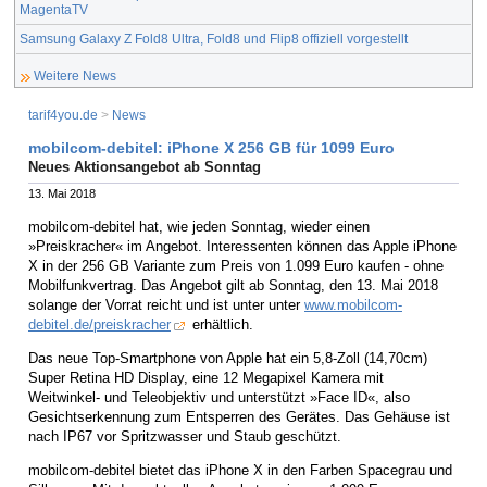
MagentaTV
Samsung Galaxy Z Fold8 Ultra, Fold8 und Flip8 offiziell vorgestellt
Weitere News
tarif4you.de
>
News
mobilcom-debitel: iPhone X 256 GB für 1099 Euro
Neues Aktionsangebot ab Sonntag
13. Mai 2018
mobilcom-debitel hat, wie jeden Sonntag, wieder einen
»Preiskracher« im Angebot. Interessenten können das Apple iPhone
X in der 256 GB Variante zum Preis von 1.099 Euro kaufen - ohne
Mobilfunkvertrag. Das Angebot gilt ab Sonntag, den 13. Mai 2018
solange der Vorrat reicht und ist unter unter
www.mobilcom-
debitel.de/preiskracher
erhältlich.
Das neue Top-Smartphone von Apple hat ein 5,8-Zoll (14,70cm)
Super Retina HD Display, eine 12 Megapixel Kamera mit
Weitwinkel- und Teleobjektiv und unterstützt »Face ID«, also
Gesichtserkennung zum Entsperren des Gerätes. Das Gehäuse ist
nach IP67 vor Spritzwasser und Staub geschützt.
mobilcom-debitel bietet das iPhone X in den Farben Spacegrau und