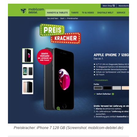
Preiskracher: iPhone 7 128 GB (Screenshot: mobilcom-debitel.de)