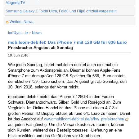
MagentaTV
Samsung Galaxy Z Fold8 Ultra, Fold8 und Flip8 offiziell vorgestellt
Weitere News
tarif4you.de
>
News
mobilcom-debitel: Das iPhone 7 mit 128 GB für 636 Euro
Preiskracher-Angebot ab Sonntag
10. Juni 2018
Wie jeden Sonntag, bietet mobilcom-debitel auch diesmal ein
Smartphone zum Aktionspreis an. Diesmal können Apple-Fans
iPhone 7 mit dem großen 128 GB Speicher für 636,- Euro anstatt
der üblichen 739,- Euro sichern. Das Angebot gilt ab Sonntag, den
10. Juni 2018, solange der Vorrat reicht.
mobilcom-debitel bietet das iPhone 7 128GB in den Farben
Schwarz, Diamantschwarz, Silber, Gold und Roségold an. Zum
Vergleich: Im Online-Handel ist das iPhone mit einem 4,7-Zoll
großen Retina HD Display aktuell ab rund 641 Euro zu haben. Damit
ist das Angebot auf
www.mobilcom-debitel.de/a/hw_preiskracher/
auf jeden Fall günstig. Um die Versandkosten zu sparen, können
sich Kunden, während des Bestellprozesses »Lieferung an eine
Filiale« wählen und das Gerät dann vor Ort abholen.