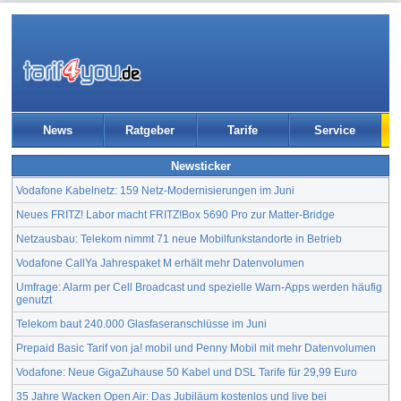
News
Ratgeber
Tarife
Service
Newsticker
Vodafone Kabelnetz: 159 Netz-Modernisierungen im Juni
Neues FRITZ! Labor macht FRITZ!Box 5690 Pro zur Matter-Bridge
Netzausbau: Telekom nimmt 71 neue Mobilfunkstandorte in Betrieb
Vodafone CallYa Jahrespaket M erhält mehr Datenvolumen
Umfrage: Alarm per Cell Broadcast und spezielle Warn-Apps werden häufig
genutzt
Telekom baut 240.000 Glasfaseranschlüsse im Juni
Prepaid Basic Tarif von ja! mobil und Penny Mobil mit mehr Datenvolumen
Vodafone: Neue GigaZuhause 50 Kabel und DSL Tarife für 29,99 Euro
35 Jahre Wacken Open Air: Das Jubiläum kostenlos und live bei