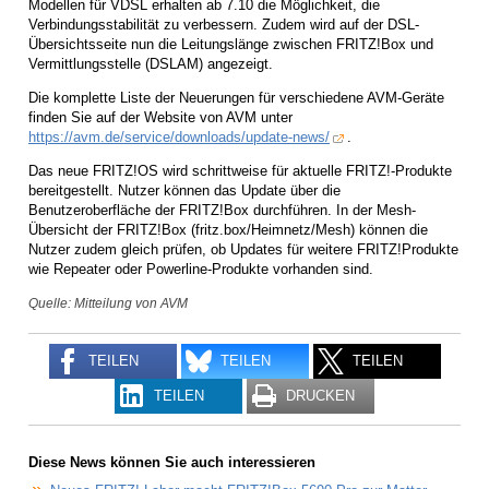
Modellen für VDSL erhalten ab 7.10 die Möglichkeit, die
Verbindungsstabilität zu verbessern. Zudem wird auf der DSL-
Übersichtsseite nun die Leitungslänge zwischen FRITZ!Box und
Vermittlungsstelle (DSLAM) angezeigt.
Die komplette Liste der Neuerungen für verschiedene AVM-Geräte
finden Sie auf der Website von AVM unter
https://avm.de/service/downloads/update-news/
.
Das neue FRITZ!OS wird schrittweise für aktuelle FRITZ!-Produkte
bereitgestellt. Nutzer können das Update über die
Benutzeroberfläche der FRITZ!Box durchführen. In der Mesh-
Übersicht der FRITZ!Box (fritz.box/Heimnetz/Mesh) können die
Nutzer zudem gleich prüfen, ob Updates für weitere FRITZ!Produkte
wie Repeater oder Powerline-Produkte vorhanden sind.
Quelle: Mitteilung von AVM
TEILEN
TEILEN
TEILEN
TEILEN
DRUCKEN
Diese News können Sie auch interessieren