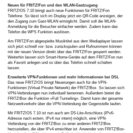
Neues für FRITZ!Fon und den WLAN-Gastzugang
FRITZ!OS 7.10 bringt auch neue Funktionen für FRITZ!Fon
Telefone. So lässt sich im Display jetzt ein QR-Code anzeigen, der
den Zugang zum Gast-WLAN ermöglicht. Damit soll die WLAN-
Anmeldung für die Besucher einfacher werden. Zudem kann das
Telefon die WPS Funktion auslösen.
Am FRITZ!Fon abgespielte Musiktitel aus dem Mediaplayer lassen
sich jetzt schnell vor- bzw. zurückspulen und Rufnummern können
mit der neuen Version direkt über das FRITZ!Fon gesperrt werden.
Weiterhin lassen sich Smart-Home-Geräte auf dem FRITZ!Fon nun
als Favorit anlegen und so über das Telefon schnell schalten
lassen.
Erweiterte VPN-Funktionen und mehr Informationen bei DSL
Das neue FRITZ!OS bringt Neuerungen auch für die VPN-
Funktionen (Virtual Private Network) der FRITZ!Box. So lassen sich
VPN-Verbindungen nun individuell benennen. Außerdem bietet die
FRITZ!Box die Funktion »Full Tunneling«. Damit kann der gesamte
Netzwerkverkehr über die VPN-Verbindung der Gegenstelle laufen.
Mit FRITZ!OS 7.10 ist nun auch am DS-Lite-Anschluss (IPv6-
Adresse nach extern, IPv4 nur intern) möglich, eine VPN-
Verbindung von der FRITZ!Box zu einer anderen FRITZ!Box
herzustellen, die über IPv4 erreichbar ist. Anwender von FRITZ!Box-