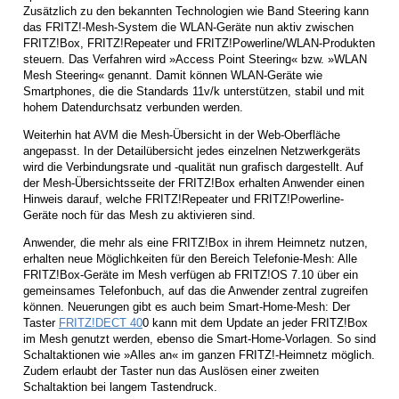
Zusätzlich zu den bekannten Technologien wie Band Steering kann
das FRITZ!-Mesh-System die WLAN-Geräte nun aktiv zwischen
FRITZ!Box, FRITZ!Repeater und FRITZ!Powerline/WLAN-Produkten
steuern. Das Verfahren wird »Access Point Steering« bzw. »WLAN
Mesh Steering« genannt. Damit können WLAN-Geräte wie
Smartphones, die die Standards 11v/k unterstützen, stabil und mit
hohem Datendurchsatz verbunden werden.
Weiterhin hat AVM die Mesh-Übersicht in der Web-Oberfläche
angepasst. In der Detailübersicht jedes einzelnen Netzwerkgeräts
wird die Verbindungsrate und -qualität nun grafisch dargestellt. Auf
der Mesh-Übersichtsseite der FRITZ!Box erhalten Anwender einen
Hinweis darauf, welche FRITZ!Repeater und FRITZ!Powerline-
Geräte noch für das Mesh zu aktivieren sind.
Anwender, die mehr als eine FRITZ!Box in ihrem Heimnetz nutzen,
erhalten neue Möglichkeiten für den Bereich Telefonie-Mesh: Alle
FRITZ!Box-Geräte im Mesh verfügen ab FRITZ!OS 7.10 über ein
gemeinsames Telefonbuch, auf das die Anwender zentral zugreifen
können. Neuerungen gibt es auch beim Smart-Home-Mesh: Der
Taster
FRITZ!DECT 40
0 kann mit dem Update an jeder FRITZ!Box
im Mesh genutzt werden, ebenso die Smart-Home-Vorlagen. So sind
Schaltaktionen wie »Alles an« im ganzen FRITZ!-Heimnetz möglich.
Zudem erlaubt der Taster nun das Auslösen einer zweiten
Schaltaktion bei langem Tastendruck.