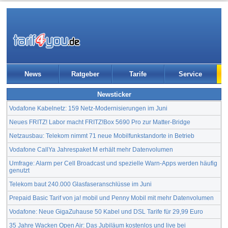
News
Ratgeber
Tarife
Service
Newsticker
Vodafone Kabelnetz: 159 Netz-Modernisierungen im Juni
Neues FRITZ! Labor macht FRITZ!Box 5690 Pro zur Matter-Bridge
Netzausbau: Telekom nimmt 71 neue Mobilfunkstandorte in Betrieb
Vodafone CallYa Jahrespaket M erhält mehr Datenvolumen
Umfrage: Alarm per Cell Broadcast und spezielle Warn-Apps werden häufig
genutzt
Telekom baut 240.000 Glasfaseranschlüsse im Juni
Prepaid Basic Tarif von ja! mobil und Penny Mobil mit mehr Datenvolumen
Vodafone: Neue GigaZuhause 50 Kabel und DSL Tarife für 29,99 Euro
35 Jahre Wacken Open Air: Das Jubiläum kostenlos und live bei