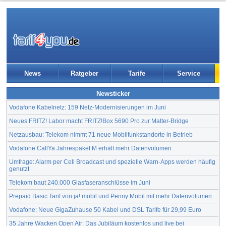
News
Ratgeber
Tarife
Service
Newsticker
Vodafone Kabelnetz: 159 Netz-Modernisierungen im Juni
Neues FRITZ! Labor macht FRITZ!Box 5690 Pro zur Matter-Bridge
Netzausbau: Telekom nimmt 71 neue Mobilfunkstandorte in Betrieb
Vodafone CallYa Jahrespaket M erhält mehr Datenvolumen
Umfrage: Alarm per Cell Broadcast und spezielle Warn-Apps werden häufig
genutzt
Telekom baut 240.000 Glasfaseranschlüsse im Juni
Prepaid Basic Tarif von ja! mobil und Penny Mobil mit mehr Datenvolumen
Vodafone: Neue GigaZuhause 50 Kabel und DSL Tarife für 29,99 Euro
35 Jahre Wacken Open Air: Das Jubiläum kostenlos und live bei