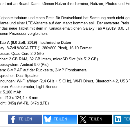
 ist mit an Board. Damit können Nutzer ihre Termine, Notizen, Photos und Er
ügbarkeitsdatum und einen Preis für Deutschland hat Samsung noch nicht gena
iante und einer LTE-Variante auf den Markt kommen soll. Der erwartete Preis 
r das neue Tablet mit dem in Kanada erhältlichen Galaxy Tab A (2019, 8.0
eren Prozessor vergleichen.
Tab A (8.0-Zoll, 2019) - technische Daten
lay: 8-Zoll WXGA TFT (1.280x800 Pixel), 16:10 Format
essor: Quad Core 2,0 GHz
cher: 2 GB RAM, 32 GB intern, microSD Slot (bis 512 GB)
iebssystem: Android 9.0 (Pie)
ra: 8-MP AF auf der Rückseite, 2-MP Frontkamera
sprecher: Dual Speaker
indungen: Wi-Fi a/b/g/n (2,4 GHz + 5 GHz), Wi-Fi Direct, Bluetooth 4.2, USB 
oren: Accelerometer, Light Sensor
: 5.100 mAh
e: 210 x 124,4 x 8 mm
cht: 345g (Wi-Fi), 347g (LTE)
TEILEN
TEILEN
TEILEN
TE