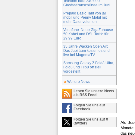
Telekom baut 240.000
Glasfaseranschlüsse im Juni
Prepaid Basic Tarif von ja!
mobil und Penny Mobil mit
mehr Datenvolumen
Vodafone: Neue GigaZuhause
50 Kabel und DSL Tarife für
29,99 Euro
35 Jahre Wacken Open Air:
Das Jubiläum kostenlos und
live bei MagentaTV
Samsung Galaxy Z Fold8 Ultra,
Fold8 und Flip8 offiziell
vorgestellt
Weitere News
Lesen Sie unsere News
als RSS Feed
Folgen Sie uns auf
Facebook
Folgen Sie uns auf X
Als Bes
(twitter)
Monate 
das neu