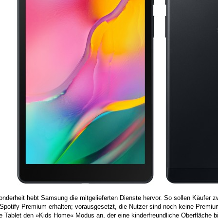
onderheit hebt Samsung die mitgelieferten Dienste hervor. So sollen Käufer
Spotify Premium erhalten; vorausgesetzt, die Nutzer sind noch keine Premiu
e Tablet den »Kids Home« Modus an, der eine kinderfreundliche Oberfläche b