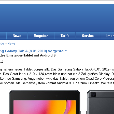
News
Ratgeber
Tarife
Service
Imp
.de
>
News
g Galaxy Tab A (8.0', 2019) vorgestellt
es Einsteiger-Tablet mit Android 9
019
hat ein neues Tablet vorgestellt. Das Samsung Galaxy Tab A (8.0", 2019) is
 Das Gerät ist nur 210 x 124,4mm klein und hat ein 8-Zoll großes Display. Da
lten, so Samsung. Angetrieben wird das Tablet von einem Quad Core Prozessor
u sorgen. Als Betriebssystem kommt Android 9.0 Pie zum Einsatz. Weitere te