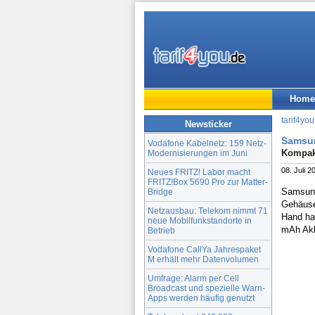
Home
tarif4you
Newsticker
Samsun
Vodafone Kabelnetz: 159 Netz-
Kompakt
Modernisierungen im Juni
08. Juli 2
Neues FRITZ! Labor macht
FRITZ!Box 5690 Pro zur Matter-
Samsung 
Bridge
Gehäuse.
Netzausbau: Telekom nimmt 71
Hand ha
neue Mobilfunkstandorte in
mAh Akk
Betrieb
Vodafone CallYa Jahrespaket
M erhält mehr Datenvolumen
Umfrage: Alarm per Cell
Broadcast und spezielle Warn-
Apps werden häufig genutzt