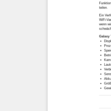
Funktion
teilen.
Ein Verf
WiFi-Var
wenn wi
schwäch
Galaxy 
Disp
Proz
Spei
Betr
Kame
Laut
Verb
Sens
Akku
Größ
Gewi