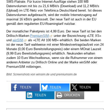
SMS-Flatrate. Für kurze Internet-Ausflüge stehen 100 MB
Datenvolumen mit bis zu 21,6 MBit/s (Download) und 11,2 MBit/s
(Upload) im LTE-Netz von Telefónica Deutschland bereit. Ist dieses
Datenvolumen aufgebraucht, wird der mobile Internetzugang auf
maximal 16 kBit/s gedrosselt. Der neue Tarif ist auch in der EU
gemäß dem regulierten EU-Roamingtarif nutzbar.
Der monatlicher Paketpreis ist 4,99 Euro. Der neue Tarif ist bei den
Drillisch-Marken
PremiumSIM
unter der Bezeichnung »LTE XS«
und
winSIM
als »LTE All 100 MB« erhältlich. Bei beiden Marken
ist der neue Tarif wahlweise mit einer Mindestvertragslaufzeit von 24
Monate (0,00 Euro Bereitstellungspreis) oder einem MOnat Lauzeit
(9,99 Euro Bereitstellungspreis) erhältlich. Neukunden erhalten
zudem 10 Euro Wechselbonus, wenn sie die Rufnummer von einem
anderen Anbieter zu Drillisch Online und der Marke winSIM oder
PremiumSIM mitbringen.
Bild: Screenshots von winsim.de und premiumsim.de
TEILEN
TEILEN
TEILEN
TEILEN
DRUCKEN