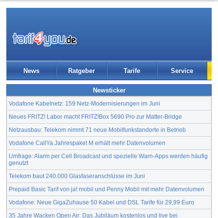
News
Ratgeber
Tarife
Service
Newsticker
Vodafone Kabelnetz: 159 Netz-Modernisierungen im Juni
Neues FRITZ! Labor macht FRITZ!Box 5690 Pro zur Matter-Bridge
Netzausbau: Telekom nimmt 71 neue Mobilfunkstandorte in Betrieb
Vodafone CallYa Jahrespaket M erhält mehr Datenvolumen
Umfrage: Alarm per Cell Broadcast und spezielle Warn-Apps werden häufig
genutzt
Telekom baut 240.000 Glasfaseranschlüsse im Juni
Prepaid Basic Tarif von ja! mobil und Penny Mobil mit mehr Datenvolumen
Vodafone: Neue GigaZuhause 50 Kabel und DSL Tarife für 29,99 Euro
35 Jahre Wacken Open Air: Das Jubiläum kostenlos und live bei