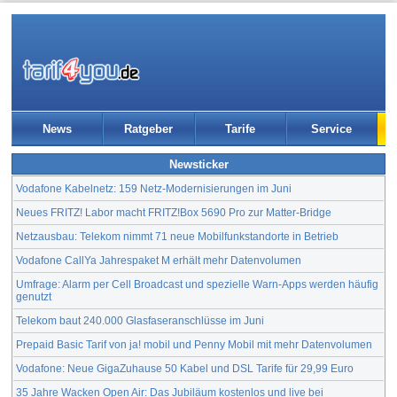
News
Ratgeber
Tarife
Service
Newsticker
Vodafone Kabelnetz: 159 Netz-Modernisierungen im Juni
Neues FRITZ! Labor macht FRITZ!Box 5690 Pro zur Matter-Bridge
Netzausbau: Telekom nimmt 71 neue Mobilfunkstandorte in Betrieb
Vodafone CallYa Jahrespaket M erhält mehr Datenvolumen
Umfrage: Alarm per Cell Broadcast und spezielle Warn-Apps werden häufig
genutzt
Telekom baut 240.000 Glasfaseranschlüsse im Juni
Prepaid Basic Tarif von ja! mobil und Penny Mobil mit mehr Datenvolumen
Vodafone: Neue GigaZuhause 50 Kabel und DSL Tarife für 29,99 Euro
35 Jahre Wacken Open Air: Das Jubiläum kostenlos und live bei