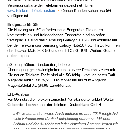
aktuellen 5G-Gebiete sind ab sofort auch auf der 5G
Versorgungskarte der Telekom eingezeichnet. Unter
www.telekom.de/netzausbau
können Kunden sehen, wo 5G
verfügbar ist.
Endgeräte für 5G
Die Nutzung von 5G erfordert neue Endgeräte. Die ersten
kommerziellen und freigegebenen Endgeräte sind ab sofort
verfügbar. Es sind das Samsung Galaxy S10 5G und exklusiv nur
bei der Telekom das Samsung Galaxy Note10+ 5G. Hinzu kommen
das Huawei Mate 20X 5G und der HTC 5G HUB. Weitere Geräte
sollen folgen.
5G bringt höhere Bandbreiten, höhere
Übertragungsgeschwindigkeiten und kürzere Reaktionszeiten mit.
Die neuen Telekom-Tarife sind alle 5G-fähig - vom kleinsten Tarif
MagentaMobil S für 39,95 Euro/Monat bis hin zum Angebot
MagentaMobil XL (84,95 Euro/Monat).
LTE-Ausbau
Für 5G nutzt die Telekom zunächst 4G-Standorte, erklärt Walter
Goldenits, Technikchef der Telekom Deutschland GmbH.
»Wir wollen in der ersten Ausbauphase im Jahr 2019 möglichst
viele Erkenntnisse für die Funkplanung sammeln. Mit dem
Aufbau und der Ausrichtung jeder einzelnen Antenne lernen wir