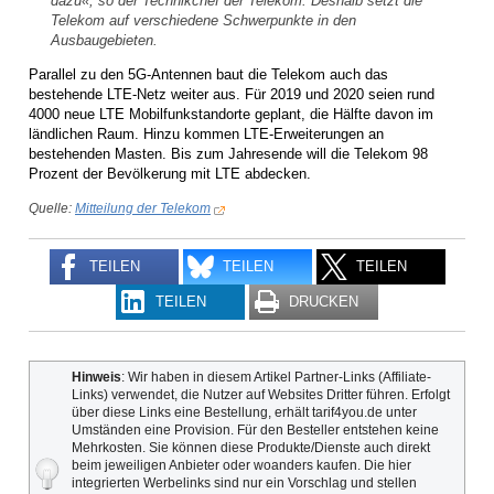
dazu«, so der Technikchef der Telekom. Deshalb setzt die
Telekom auf verschiedene Schwerpunkte in den
Ausbaugebieten.
Parallel zu den 5G-Antennen baut die Telekom auch das
bestehende LTE-Netz weiter aus. Für 2019 und 2020 seien rund
4000 neue LTE Mobilfunkstandorte geplant, die Hälfte davon im
ländlichen Raum. Hinzu kommen LTE-Erweiterungen an
bestehenden Masten. Bis zum Jahresende will die Telekom 98
Prozent der Bevölkerung mit LTE abdecken.
Quelle:
Mitteilung der Telekom
TEILEN
TEILEN
TEILEN
TEILEN
DRUCKEN
Hinweis
: Wir haben in diesem Artikel Partner-Links (Affiliate-
Links) verwendet, die Nutzer auf Websites Dritter führen. Erfolgt
über diese Links eine Bestellung, erhält tarif4you.de unter
Umständen eine Provision. Für den Besteller entstehen keine
Mehrkosten. Sie können diese Produkte/Dienste auch direkt
beim jeweiligen Anbieter oder woanders kaufen. Die hier
integrierten Werbelinks sind nur ein Vorschlag und stellen