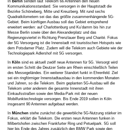
In
Berlin
senden laut Telekom 66 Antennen den neuen
Kommunikationsstandard. Sie versorgen in der Hauptstadt die
Bezirke Schöneberg, Mitte und Kreuzberg. Mit rund sechs
Quadratkilometern sei das das größte zusammenhängende 5G-
Gebiet. Beim künftigen Ausbau soll das Gebiet entsprehend
erweitert werden: auf Charlottenburg und Ku’damm bis hin zur
Messe Berlin sowie über den Alexanderplatz und das
Regierungsviertel in Richtung Prenzlauer Berg und Charité. Fokus
der 5G Versorgung ist die Innenstadt mit touristischen Hotspots wie
dem Potsdamer Platz. Zudem will die Telekom auch Gebiete wie der
Technologiepark Adlershof mit 5G versorgen.
In
Köln
sind es aktuell zwölf neue Antennen für 5G. Versorgt wird
im ersten Schritt die Deutzer Seite am Rhein einschließlich Teilen
des Messegeländes. Ein weiterer Standort funkt in Ehrenfeld. Ziel
sei ein ringförmiger Innenstadtausbau in den kommenden Monaten
und Jahren, so die Telekom. Beim geplanten 5G-Ausbau will die
Telekom unter anderem die gesamte Innenstadt mit ihren
Einkaufsstraßen sowie den Media-Park mit der neuen
Mobilfunktechnologie versorgen. Bis Ende 2019 sollen in Köln
insgesamt 90 Antennen aufgebaut werden.
In
München
stehe zunächst die gewerbliche 5G-Nutzung stärker im
Fokus, erklärt die Telekom. Die ersten neun Antennen funken in
Milbertshofen zwischen Frankfurter Ring und Petuelpark. 5G soll
hier bis Ende des Jahres zusätzlich den BMW Park sowie den