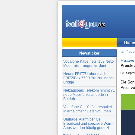
Home
tarif4you
Newsticker
Huawei
Vodafone Kabelnetz: 159 Netz-
Preiskr
Modernisierungen im Juni
08. Sept
Neues FRITZ! Labor macht
FRITZ!Box 5690 Pro zur Matter-
Die Son
Bridge
Preis v
Netzausbau: Telekom nimmt 71
neue Mobilfunkstandorte in
Betrieb
Vodafone CallYa Jahrespaket
M erhält mehr Datenvolumen
Umfrage: Alarm per Cell
Broadcast und spezielle Warn-
Apps werden häufig genutzt