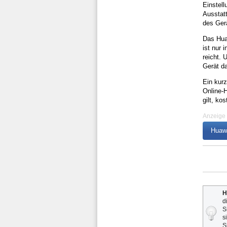
Einstell
Ausstat
des Ger
Das Hua
ist nur 
reicht. 
Gerät da
Ein kur
Online-H
gilt, ko
Anzeige
Huawe
H
d
S
s
S