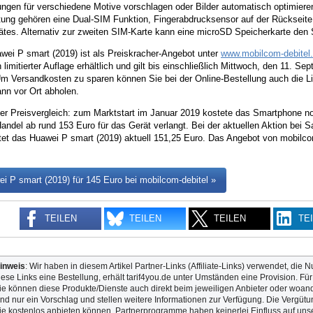
ungen für verschiedene Motive vorschlagen oder Bilder automatisch optimiere
tung gehören eine Dual-SIM Funktion, Fingerabdrucksensor auf der Rücksei
ätes. Alternativ zur zweiten SIM-Karte kann eine microSD Speicherkarte den 
wei P smart (2019) ist als Preiskracher-Angebot unter
www.mobilcom-debitel.
in limitierter Auflage erhältlich und gilt bis einschließlich Mittwoch, den 11. 
Um Versandkosten zu sparen können Sie bei der Online-Bestellung auch die Li
nn vor Ort abholen.
zer Preisvergleich: zum Marktstart im Januar 2019 kostete das Smartphone n
andel ab rund 153 Euro für das Gerät verlangt. Bei der aktuellen Aktion bei S
stet das Huawei P smart (2019) aktuell 151,25 Euro. Das Angebot von mobilcom-
i P smart (2019) für 145 Euro bei mobilcom-debitel »
TEILEN
TEILEN
TEILEN
TE
inweis
: Wir haben in diesem Artikel Partner-Links (Affiliate-Links) verwendet, die N
iese Links eine Bestellung, erhält tarif4you.de unter Umständen eine Provision. Fü
ie können diese Produkte/Dienste auch direkt beim jeweiligen Anbieter oder woande
ind nur ein Vorschlag und stellen weitere Informationen zur Verfügung. Die Vergütun
ie kostenlos anbieten können. Partnerprogramme haben keinerlei Einfluss auf unse