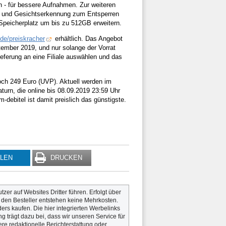
n - für bessere Aufnahmen. Zur weiteren
te und Gesichtserkennung zum Entsperren
Speicherplatz um bis zu 512GB erweitern.
de/preiskracher
erhältlich. Das Angebot
September 2019, und nur solange der Vorrat
eferung an eine Filiale auswählen und das
och 249 Euro (UVP). Aktuell werden im
aturn, die online bis 08.09.2019 23:59 Uhr
debitel ist damit preislich das günstigste.
ILEN
DRUCKEN
utzer auf Websites Dritter führen. Erfolgt über
r den Besteller entstehen keine Mehrkosten.
rs kaufen. Die hier integrierten Werbelinks
g trägt dazu bei, dass wir unseren Service für
re redaktionelle Berichterstattung oder