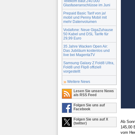
Telekom baut 240.000
Glasfaseranschlüsse im Juni
Prepaid Basic Tarif von ja!
mobil und Penny Mobil mit
mehr Datenvolumen
Vodafone: Neue GigaZuhause
50 Kabel und DSL Tarife für
29,99 Euro
35 Jahre Wacken Open Air:
Das Jubiläum kostenlos und
live bei MagentaTV
Samsung Galaxy Z Fold8 Ultra,
Fold8 und Flip8 offiziell
vorgestellt
Weitere News
Lesen Sie unsere News
als RSS Feed
Folgen Sie uns auf
Facebook
Folgen Sie uns auf X
Ab Sonn
(twitter)
145,00 E
vom Her