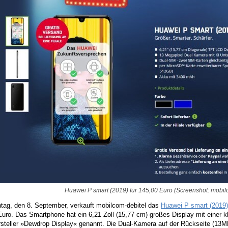
Huawei P smart (2019) für 145,00 Euro (Screenshot: mobil
tag, den 8. September, verkauft mobilcom-debitel das
Huawei P smart (2019)
uro. Das Smartphone hat ein 6,21 Zoll (15,77 cm) großes Display mit einer k
steller »Dewdrop Display« genannt. Die Dual-Kamera auf der Rückseite (13