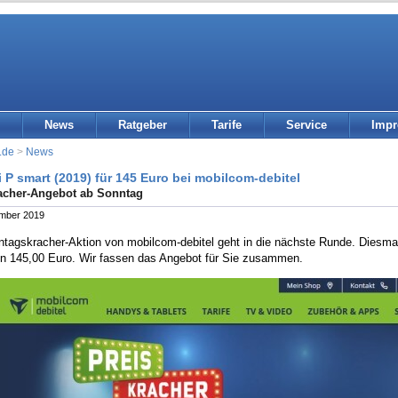
News
Ratgeber
Tarife
Service
Imp
.de
>
News
 P smart (2019) für 145 Euro bei mobilcom-debitel
acher-Angebot ab Sonntag
ember 2019
ntagskracher-Aktion von mobilcom-debitel geht in die nächste Runde. Diesm
on 145,00 Euro. Wir fassen das Angebot für Sie zusammen.