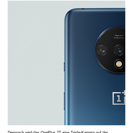
Demnach wird das OnePlus 7T eine Triple-Kamera auf der