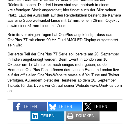
Rückseite haben. Die drei Linsen sind symmatrisch in einem
kreisförmigen Block angeordnet; hier findet auch der Blitz seinen
Platz. Laut der Aufschrift auf den Renderbildern besteht die Kamera
aus eine Superweitwinkel-Linse mit 17 mm, einem 26-mm-Objektiv
sowie einer 51-mm-Linse mit Zoom.
Beireits vor einigen Tagen hat OnePlus angekündigt, dass das
OnePlus 7T mit einem 90 Hz Fluid AMOLED Display ausgestattet
sein wird.
Der erste Teil der OnePlus 7T Serie soll bereits am 26. September
in Indien angekündigt werden. Beim Event in London am 10.
Oktober um 17 Uhr soll es noch einiges mehr geben, so der
Hersteller. OnePlus-Fans können das Launch-Event in London live
auf der offiziellen OnePlus-Website sowie auf YouTube und Twitter
verfolgen. Außerdem bietet der Hersteller ab dem 20. September
Tickets für das Event vor Ort auf seiner Website www.OnePlus.com
an.
TEILEN
TEILEN
TEILEN
TEILEN
DRUCKEN