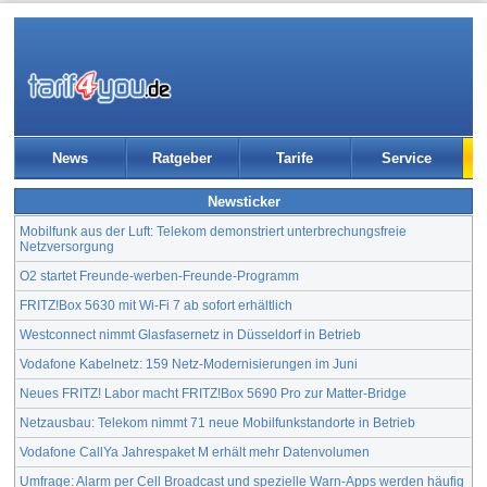
News
Ratgeber
Tarife
Service
Newsticker
Mobilfunk aus der Luft: Telekom demonstriert unterbrechungsfreie
Netzversorgung
O2 startet Freunde-werben-Freunde-Programm
FRITZ!Box 5630 mit Wi-Fi 7 ab sofort erhältlich
Westconnect nimmt Glasfasernetz in Düsseldorf in Betrieb
Vodafone Kabelnetz: 159 Netz-Modernisierungen im Juni
Neues FRITZ! Labor macht FRITZ!Box 5690 Pro zur Matter-Bridge
Netzausbau: Telekom nimmt 71 neue Mobilfunkstandorte in Betrieb
Vodafone CallYa Jahrespaket M erhält mehr Datenvolumen
Umfrage: Alarm per Cell Broadcast und spezielle Warn-Apps werden häufig