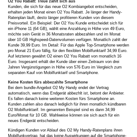
O2 You Rabatt: Treue zahlt sich aus
Kunden, die sich für das neue O2 Kombiangebot entscheiden,
erhalten jeden Monat einen O2 You Rabatt. Je länger der Handy-
Ratenplan läuft, desto länger profitieren Kunden von diesem
Preisvorteil. Ein Beispiel: Der O2 You Kunde entscheidet sich für
ein iPhone 11 (64 GB), wählt eine Anzahlung in Höhe von 49 Euro,
möchte sein Gerät in 36 Monatsraten abbezahlen und im Monat
über 10 GB Highspeed-Datenvolumen verfügen. Monatlich zahlt der
Kunde 39,99 Euro. Im Detail: Für das Apple Top-Smartphone werden
pro Monat 21 Euro fällig, für den flexiblen Mobilfunktarif 34,99 Euro.
Auf letzteren gewährt O2 einen O2 You Rabatt von monatlich 16
Euro. Insgesamt erhält der Kunde über einen Zeitraum von drei
Jahren Vergünstigungen in Höhe von 576 Euro im Vergleich zum
separaten Kauf von Mobilfunktarif und Smartphone.
Keine Kosten fürs abbezahlte Smartphone
Bei dem bundle-Angebot O2 My Handy endet der Vertrag
automatisch, wenn das Endgerät abbezhlt ist, betont der Anbieter.
Es fallen danach keine weiteren Kosten fürs Smartphone an.
Kunden zahlen also danach lediglich für ihren monatlich kündbaren
O2 Mobilfunktarif. Im genannten Beispiel sind es dann 34,99
Euro/Monat für 10 GB. Wahlweise können sie sich auch für ein
neues Endgerät entscheiden.
Kündigen Kunden vor Ablauf des O2 My Handy-Ratenplans ihren
Mobilfunkvertrag, hat das keine Auswirkungen auf die Smartphone-