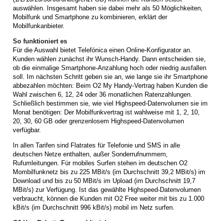
auswählen. Insgesamt haben sie dabei mehr als 50 Möglichkeiten,
Mobilfunk und Smartphone zu kombinieren, erklärt der
Mobilfunkanbieter.
So funktioniert es
Für die Auswahl bietet Telefónica einen Online-Konfigurator an.
Kunden wählen zunächst ihr Wunsch-Handy. Dann entscheiden sie,
ob die einmalige Smartphone-Anzahlung hoch oder niedrig ausfallen
soll. Im nächsten Schritt geben sie an, wie lange sie ihr Smartphone
abbezahlen möchten: Beim O2 My Handy-Vertrag haben Kunden die
Wahl zwischen 6, 12, 24 oder 36 monatlichen Ratenzahlungen.
Schließlich bestimmen sie, wie viel Highspeed-Datenvolumen sie im
Monat benötigen: Der Mobilfunkvertrag ist wahlweise mit 1, 2, 10,
20, 30, 60 GB oder grenzenlosem Highspeed-Datenvolumen
verfügbar.
In allen Tarifen sind Flatrates für Telefonie und SMS in alle
deutschen Netze enthalten, außer Sonderrufnummern,
Rufumleitungen. Für mobiles Surfen stehen im deutschen O2
Mombilfunknetz bis zu 225 MBit/s (im Durchschnitt 39,2 MBit/s) im
Download und bis zu 50 MBit/s im Upload (im Durchschnitt 19,7
MBit/s) zur Verfügung. Ist das gewählte Highspeed-Datenvolumen
verbraucht, können die Kunden mit O2 Free weiter mit bis zu 1.000
kBit/s (im Durchschnitt 996 kBit/s) mobil im Netz surfen.