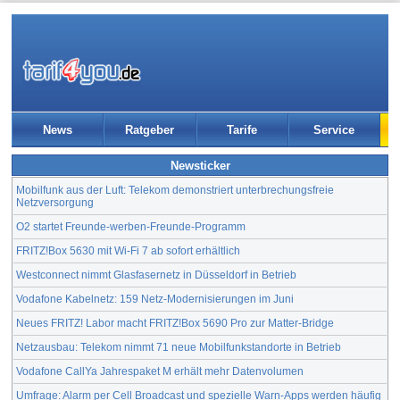
News
Ratgeber
Tarife
Service
Newsticker
Mobilfunk aus der Luft: Telekom demonstriert unterbrechungsfreie
Netzversorgung
O2 startet Freunde-werben-Freunde-Programm
FRITZ!Box 5630 mit Wi-Fi 7 ab sofort erhältlich
Westconnect nimmt Glasfasernetz in Düsseldorf in Betrieb
Vodafone Kabelnetz: 159 Netz-Modernisierungen im Juni
Neues FRITZ! Labor macht FRITZ!Box 5690 Pro zur Matter-Bridge
Netzausbau: Telekom nimmt 71 neue Mobilfunkstandorte in Betrieb
Vodafone CallYa Jahrespaket M erhält mehr Datenvolumen
Umfrage: Alarm per Cell Broadcast und spezielle Warn-Apps werden häufig