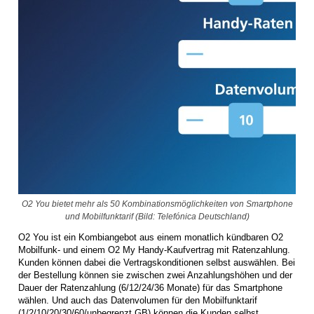
O2 You bietet mehr als 50 Kombinationsmöglichkeiten von Smartphone
und Mobilfunktarif (Bild: Telefónica Deutschland)
O2 You ist ein Kombiangebot aus einem monatlich kündbaren O2
Mobilfunk- und einem O2 My Handy-Kaufvertrag mit Ratenzahlung.
Kunden können dabei die Vertragskonditionen selbst auswählen. Bei
der Bestellung können sie zwischen zwei Anzahlungshöhen und der
Dauer der Ratenzahlung (6/12/24/36 Monate) für das Smartphone
wählen. Und auch das Datenvolumen für den Mobilfunktarif
(1/2/10/20/30/60/unbegrenzt GB) können die Kunden selbst