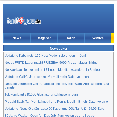
News
Ratgeber
Tarife
Service
Newsticker
Vodafone Kabelnetz: 159 Netz-Modernisierungen im Juni
Neues FRITZ! Labor macht FRITZ!Box 5690 Pro zur Matter-Bridge
Netzausbau: Telekom nimmt 71 neue Mobilfunkstandorte in Betrieb
Vodafone CallYa Jahrespaket M erhält mehr Datenvolumen
Umfrage: Alarm per Cell Broadcast und spezielle Warn-Apps werden häufig
genutzt
Telekom baut 240.000 Glasfaseranschlüsse im Juni
Prepaid Basic Tarif von ja! mobil und Penny Mobil mit mehr Datenvolumen
Vodafone: Neue GigaZuhause 50 Kabel und DSL Tarife für 29,99 Euro
35 Jahre Wacken Open Air: Das Jubiläum kostenlos und live bei