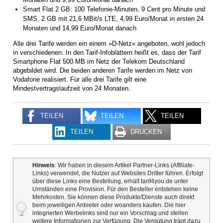
Smart Flat 2 GB: 100 Telefonie-Minuten, 9 Cent pro Minute und
SMS, 2 GB mit 21,6 MBit/s LTE, 4,99 Euro/Monat in ersten 24
Monaten und 14,99 Euro/Monat danach
Alle drei Tarife werden ein einem »D-Netz« angeboten, wohl jedoch
in verschiedenen. In den Tarif-Infoblättern heißt es, dass der Tarif
Smartphone Flat 500 MB im Netz der Telekom Deutschland
abgebildet wird. Die beiden anderen Tarife werden im Netz von
Vodafone realisiert. Für alle drei Tarife gilt eine
Mindestvertragslaufzeit von 24 Monaten.
TEILEN
TEILEN
TEILEN
TEILEN
DRUCKEN
Hinweis
: Wir haben in diesem Artikel Partner-Links (Affiliate-
Links) verwendet, die Nutzer auf Websites Dritter führen. Erfolgt
über diese Links eine Bestellung, erhält tarif4you.de unter
Umständen eine Provision. Für den Besteller entstehen keine
Mehrkosten. Sie können diese Produkte/Dienste auch direkt
beim jeweiligen Anbieter oder woanders kaufen. Die hier
integrierten Werbelinks sind nur ein Vorschlag und stellen
weitere Informationen zur Verfügung. Die Vergütung trägt dazu