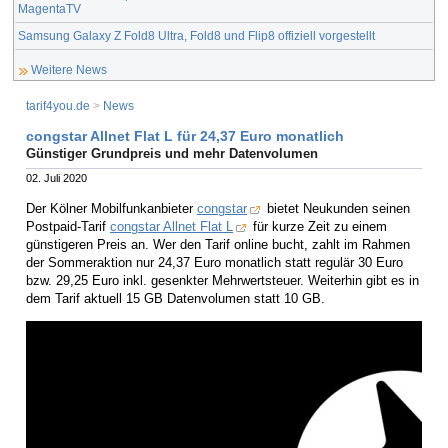
MagentaTV
Samsung Galaxy Z Fold8 Ultra, Fold8 und Flip8 offiziell vorgestellt
Weitere News
tarif4you.de
>
News
congstar Allnet Flat L für 24,37 Euro monatlich
Günstiger Grundpreis und mehr Datenvolumen
02. Juli 2020
Der Kölner Mobilfunkanbieter
congstar
bietet Neukunden seinen
Postpaid-Tarif
congstar Allnet Flat L
für kurze Zeit zu einem
günstigeren Preis an. Wer den Tarif online bucht, zahlt im Rahmen
der Sommeraktion nur 24,37 Euro monatlich statt regulär 30 Euro
bzw. 29,25 Euro inkl. gesenkter Mehrwertsteuer. Weiterhin gibt es in
dem Tarif aktuell 15 GB Datenvolumen statt 10 GB.