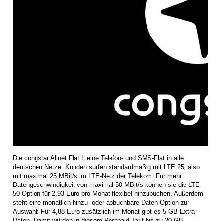
Die congstar Allnet Flat L eine Telefon- und SMS-Flat in alle
deutschen Netze. Kunden surfen standardmäßig mit LTE 25, also
mit maximal 25 MBit/s im LTE-Netz der Telekom. Für mehr
Datengeschwindigkeit von maximal 50 MBit/s können sie die LTE
50 Option für 2,93 Euro pro Monat flexibel hinzubuchen. Außerdem
steht eine monatlich hinzu- oder abbuchbare Daten-Option zur
Auswahl: Für 4,88 Euro zusätzlich im Monat gibt es 5 GB Extra-
Daten. Damit würden in diesem Postpaid-Tarif bis zu 20 GB