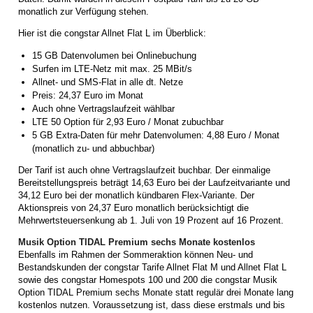
monatlich zur Verfügung stehen.
Hier ist die congstar Allnet Flat L im Überblick:
15 GB Datenvolumen bei Onlinebuchung
Surfen im LTE-Netz mit max. 25 MBit/s
Allnet- und SMS-Flat in alle dt. Netze
Preis: 24,37 Euro im Monat
Auch ohne Vertragslaufzeit wählbar
LTE 50 Option für 2,93 Euro / Monat zubuchbar
5 GB Extra-Daten für mehr Datenvolumen: 4,88 Euro / Monat
(monatlich zu- und abbuchbar)
Der Tarif ist auch ohne Vertragslaufzeit buchbar. Der einmalige
Bereitstellungspreis beträgt 14,63 Euro bei der Laufzeitvariante und
34,12 Euro bei der monatlich kündbaren Flex-Variante. Der
Aktionspreis von 24,37 Euro monatlich berücksichtigt die
Mehrwertsteuersenkung ab 1. Juli von 19 Prozent auf 16 Prozent.
Musik Option TIDAL Premium sechs Monate kostenlos
Ebenfalls im Rahmen der Sommeraktion können Neu- und
Bestandskunden der congstar Tarife Allnet Flat M und Allnet Flat L
sowie des congstar Homespots 100 und 200 die congstar Musik
Option TIDAL Premium sechs Monate statt regulär drei Monate lang
kostenlos nutzen. Voraussetzung ist, dass diese erstmals und bis