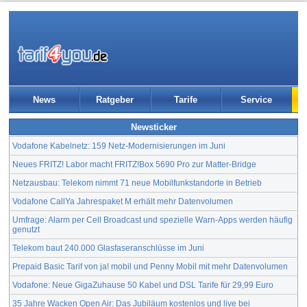
News
Ratgeber
Tarife
Service
Newsticker
Vodafone Kabelnetz: 159 Netz-Modernisierungen im Juni
Neues FRITZ! Labor macht FRITZ!Box 5690 Pro zur Matter-Bridge
Netzausbau: Telekom nimmt 71 neue Mobilfunkstandorte in Betrieb
Vodafone CallYa Jahrespaket M erhält mehr Datenvolumen
Umfrage: Alarm per Cell Broadcast und spezielle Warn-Apps werden häufig
genutzt
Telekom baut 240.000 Glasfaseranschlüsse im Juni
Prepaid Basic Tarif von ja! mobil und Penny Mobil mit mehr Datenvolumen
Vodafone: Neue GigaZuhause 50 Kabel und DSL Tarife für 29,99 Euro
35 Jahre Wacken Open Air: Das Jubiläum kostenlos und live bei