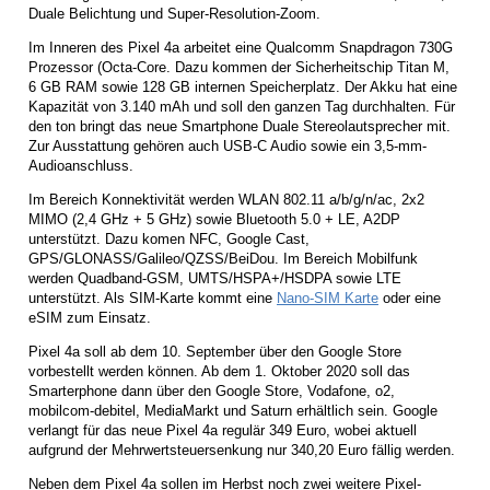
Duale Belichtung und Super-Resolution-Zoom.
Im Inneren des Pixel 4a arbeitet eine Qualcomm Snapdragon 730G
Prozessor (Octa-Core. Dazu kommen der Sicherheitschip Titan M,
6 GB RAM sowie 128 GB internen Speicherplatz. Der Akku hat eine
Kapazität von 3.140 mAh und soll den ganzen Tag durchhalten. Für
den ton bringt das neue Smartphone Duale Stereolautsprecher mit.
Zur Ausstattung gehören auch USB-C Audio sowie ein 3,5-mm-
Audioanschluss.
Im Bereich Konnektivität werden WLAN 802.11 a/b/g/n/ac, 2x2
MIMO (2,4 GHz + 5 GHz) sowie Bluetooth 5.0 + LE, A2DP
unterstützt. Dazu komen NFC, Google Cast,
GPS/GLONASS/Galileo/QZSS/BeiDou. Im Bereich Mobilfunk
werden Quadband-GSM, UMTS/HSPA+/HSDPA sowie LTE
unterstützt. Als SIM-Karte kommt eine
Nano-SIM Karte
oder eine
eSIM zum Einsatz.
Pixel 4a soll ab dem 10. September über den Google Store
vorbestellt werden können. Ab dem 1. Oktober 2020 soll das
Smarterphone dann über den Google Store, Vodafone, o2,
mobilcom-debitel, MediaMarkt und Saturn erhältlich sein. Google
verlangt für das neue Pixel 4a regulär 349 Euro, wobei aktuell
aufgrund der Mehrwertsteuersenkung nur 340,20 Euro fällig werden.
Neben dem Pixel 4a sollen im Herbst noch zwei weitere Pixel-