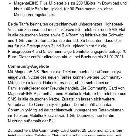
MagentaEINS Plus M bietet bis zu 250 MBit/s im Download und
bis zu 40 MBit/s im Upload, für 90 Euro monatlich, ohne
Mindestvertragslaufzeit.
Beide Tarife beinhalten deutschlandweit unbegrenztes Highspeed-
Volumen zuhause und mobil inklusive 5G, Telefonie- und SMS-Flat
in alle deutschen Netze sowie EU-Roaming inklusive der Schweiz
und 1 GB zum Surfen außerhalb der EU. Zu beachten, dass dies
nur für die Preisgruppen 2 und 3 gilt, ejdoch nicht für die
Preisgruppen 4 und 5. Der einmalige Bereitstellungspreis beträgt 70
Euro. Dieser entfällt allerdings aktuell bei Buchung bis 31.01.2021.
Community-Angebote
Mit MagentaEINS Plus hat die Telekom auch eine »Community«
eingeführt. Nutzer des neuen Tarifes können weitere Community-
Mitglieder einladen. Dabei ist es egal, ob es sich dabei um
Familienmitglieder oder Freunde handelt. Die Community Card von
MagentaEINS Plus enthält eine Mobilfunk-Flatrate für Telefonie und
SMS in alle deutschen Netze. Zusätzlich lassen sich weitere
Vorteile an die Community vergeben: Damit erhält auch das
Community-Mitglied deutschlandweit unbegrenztes Datenvolumen
im Telekom Mobilfunknetz sowie 1 GB Datenvolumen für die
Nutzung außerhalb der EU.
Zu beachten: Die Community Card kostet 25 Euro monatlich. Sie
beinhaltet eine Telefonie-Flatrate für zuhause und unterwegs, mit