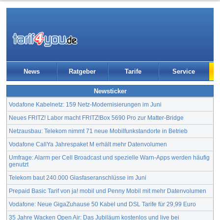
News
Ratgeber
Tarife
Service
Newsticker
Vodafone Kabelnetz: 159 Netz-Modernisierungen im Juni
Neues FRITZ! Labor macht FRITZ!Box 5690 Pro zur Matter-Bridge
Netzausbau: Telekom nimmt 71 neue Mobilfunkstandorte in Betrieb
Vodafone CallYa Jahrespaket M erhält mehr Datenvolumen
Umfrage: Alarm per Cell Broadcast und spezielle Warn-Apps werden häufig
genutzt
Telekom baut 240.000 Glasfaseranschlüsse im Juni
Prepaid Basic Tarif von ja! mobil und Penny Mobil mit mehr Datenvolumen
Vodafone: Neue GigaZuhause 50 Kabel und DSL Tarife für 29,99 Euro
35 Jahre Wacken Open Air: Das Jubiläum kostenlos und live bei