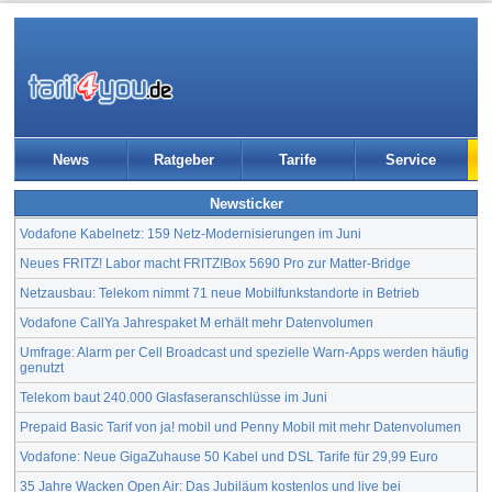
News
Ratgeber
Tarife
Service
Newsticker
Vodafone Kabelnetz: 159 Netz-Modernisierungen im Juni
Neues FRITZ! Labor macht FRITZ!Box 5690 Pro zur Matter-Bridge
Netzausbau: Telekom nimmt 71 neue Mobilfunkstandorte in Betrieb
Vodafone CallYa Jahrespaket M erhält mehr Datenvolumen
Umfrage: Alarm per Cell Broadcast und spezielle Warn-Apps werden häufig
genutzt
Telekom baut 240.000 Glasfaseranschlüsse im Juni
Prepaid Basic Tarif von ja! mobil und Penny Mobil mit mehr Datenvolumen
Vodafone: Neue GigaZuhause 50 Kabel und DSL Tarife für 29,99 Euro
35 Jahre Wacken Open Air: Das Jubiläum kostenlos und live bei