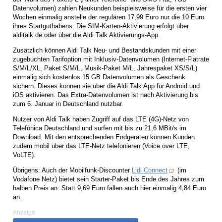
Datenvolumen) zahlen Neukunden beispielsweise für die ersten vier
Wochen einmalig anstelle der regulären 17,99 Euro nur die 10 Euro
ihres Startguthabens. Die SIM-Karten-Aktivierung erfolgt über
alditalk.de oder über die Aldi Talk Aktivierungs-App.
Zusätzlich können Aldi Talk Neu- und Bestandskunden mit einer
zugebuchten Tarifoption mit Inklusiv-Datenvolumen (Internet-Flatrate
S/M/L/XL, Paket S/M/L, Musik-Paket M/L, Jahrespaket XS/S/L)
einmalig sich kostenlos 15 GB Datenvolumen als Geschenk
sichern. Dieses können sie über die Aldi Talk App für Android und
iOS aktivieren. Das Extra-Datenvolumen ist nach Aktivierung bis
zum 6. Januar in Deutschland nutzbar.
Nutzer von Aldi Talk haben Zugriff auf das LTE (4G)-Netz von
Telefónica Deutschland und surfen mit bis zu 21,6 MBit/s im
Download. Mit den entsprechenden Endgeräten können Kunden
zudem mobil über das LTE-Netz telefonieren (Voice over LTE,
VoLTE).
Übrigens: Auch der Mobilfunk-Discounter
Lidl Connect
(im
Vodafone Netz) bietet sein Starter-Paket bis Ende des Jahres zum
halben Preis an: Statt 9,69 Euro fallen auch hier einmalig 4,84 Euro
an.
Anzeige