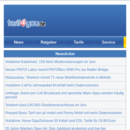
News
Ratgeber
Tarife
Service
Newsticker
Vodafone Kabelnetz: 159 Netz-Modernisierungen im Juni
Neues FRITZ! Labor macht FRITZ!Box 5690 Pro zur Matter-Bridge
Netzausbau: Telekom nimmt 71 neue Mobilfunkstandorte in Betrieb
Vodafone CallYa Jahrespaket M erhält mehr Datenvolumen
Umfrage: Alarm per Cell Broadcast und spezielle Warn-Apps werden häufig
genutzt
Telekom baut 240.000 Glasfaseranschlüsse im Juni
Prepaid Basic Tarif von ja! mobil und Penny Mobil mit mehr Datenvolumen
Vodafone: Neue GigaZuhause 50 Kabel und DSL Tarife für 29,99 Euro
35 Jahre Wacken Open Air: Das Jubiläum kostenlos und live bei