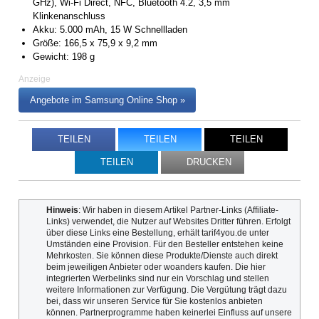
GHz), Wi-Fi Direct, NFC, Bluetooth 4.2, 3,5 mm
Klinkenanschluss
Akku: 5.000 mAh, 15 W Schnellladen
Größe: 166,5 x 75,9 x 9,2 mm
Gewicht: 198 g
Anzeige
Angebote im Samsung Online Shop »
TEILEN
TEILEN
TEILEN
TEILEN
DRUCKEN
Hinweis
: Wir haben in diesem Artikel Partner-Links (Affiliate-
Links) verwendet, die Nutzer auf Websites Dritter führen. Erfolgt
über diese Links eine Bestellung, erhält tarif4you.de unter
Umständen eine Provision. Für den Besteller entstehen keine
Mehrkosten. Sie können diese Produkte/Dienste auch direkt
beim jeweiligen Anbieter oder woanders kaufen. Die hier
integrierten Werbelinks sind nur ein Vorschlag und stellen
weitere Informationen zur Verfügung. Die Vergütung trägt dazu
bei, dass wir unseren Service für Sie kostenlos anbieten
können. Partnerprogramme haben keinerlei Einfluss auf unsere