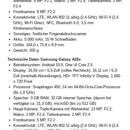
Weitwinkel: 5 MP, F2.2, Makro: 2 MP, F2.4, Tiefenkamera: 2 MP,
F2.4
Frontkamera: 8 MP, F2.2
Konnektivität: LTE, WLAN 802.11 a/b/g (2,4 GHz), Wi-Fi 4 (2,4
GHz), Wi-Fi Direct, NFC, Bluetooth 5.0, 3,5 mm
Klinkenanschluss
Sonstiges: Seitlicher Fingerabdruckscanner
Akku: 5.000 mAh, 15 W Schnellladen
Größe: 164,0 x 75,8 x 8,9 mm
Gewicht: 205 g
Technische Daten Samsung Galaxy A02s
Betriebssystem: Android 10.0, One UI Core 2.5
Display: 16,55 cm / 6,5-Zoll (volles Rechteck), 16,11 cm / 6,3-
Zoll (innerhalb Abrundungen), HD+ TFT Infinity-V Display, 1.600
x 720 Pixel
Prozessor: Snapdragon 450, 14 nm 64-Bit-Octa-Core-Prozessor
(8x 1,8 GHz)
Speicher: 3 GB RAM, 32 GB interner Speicher, (davon frei
verfügbar ca. 21,3 GB), microSD (bis zu 512 GB)
Haupt-Kamera: Triple-Kamera mit Weitwinkel: 13 MP, F2.2,
Makro: 2 MP, F2.4, Tiefenkamera: 2 MP, F2.4
Frontkamera: 5 MP, F2.2
Konnektivität: LTE, WLAN 802.11 a/b/g (2,4 GHz), Wi-Fi 4 (2,4