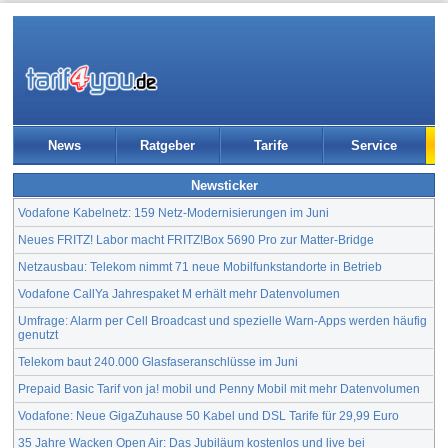
News
Ratgeber
Tarife
Service
Newsticker
Vodafone Kabelnetz: 159 Netz-Modernisierungen im Juni
Neues FRITZ! Labor macht FRITZ!Box 5690 Pro zur Matter-Bridge
Netzausbau: Telekom nimmt 71 neue Mobilfunkstandorte in Betrieb
Vodafone CallYa Jahrespaket M erhält mehr Datenvolumen
Umfrage: Alarm per Cell Broadcast und spezielle Warn-Apps werden häufig
genutzt
Telekom baut 240.000 Glasfaseranschlüsse im Juni
Prepaid Basic Tarif von ja! mobil und Penny Mobil mit mehr Datenvolumen
Vodafone: Neue GigaZuhause 50 Kabel und DSL Tarife für 29,99 Euro
35 Jahre Wacken Open Air: Das Jubiläum kostenlos und live bei