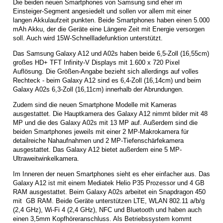
Die beiden neuen Smartphones von Samsung sind eher im
Einsteiger-Segment angesiedelt und sollen vor allem mit einer
langen Akkulaufzeit punkten. Beide Smartphones haben einen 5.000
mAh Akku, der die Geräte eine Längere Zeit mit Energie versorgen
soll. Auch wird 15W-Schnellladefunktion unterstützt.
Das Samsung Galaxy A12 und A02s haben beide 6,5-Zoll (16,55cm)
großes HD+ TFT Infinity-V Displays mit 1.600 x 720 Pixel
Auflösung. Die Größen-Angabe bezieht sich allerdings auf volles
Rechteck - beim Galaxy A12 sind es 6,4-Zoll (16,14cm) und beim
Galaxy A02s 6,3-Zoll (16,11cm) innerhalb der Abrundungen.
Zudem sind die neuen Smartphone Modelle mit Kameras
ausgestattet. Die Hauptkamera des Galaxy A12 nimmt bilder mit 48
MP und die des Galaxy A02s mit 13 MP auf. Außerdem sind die
beiden Smartphones jeweils mit einer 2 MP-Makrokamera für
detailreiche Nahaufnahmen und 2 MP-Tiefenschärfekamera
ausgestattet. Das Galaxy A12 bietet außerdem eine 5 MP-
Ultraweitwinkelkamera.
Im Inneren der neuen Smartphones sieht es eher einfacher aus. Das
Galaxy A12 ist mit einem Mediatek Helio P35 Prozessor und 4 GB
RAM ausgestattet. Beim Galaxy A02s arbeitet ein Snapdragon 450
mit GB RAM. Beide Geräte unterstützen LTE, WLAN 802.11 a/b/g
(2,4 GHz), Wi-Fi 4 (2,4 GHz), NFC und Bluetooth und haben auch
einen 3,5mm Kopfhöreranschluss. Als Betriebssystem kommt