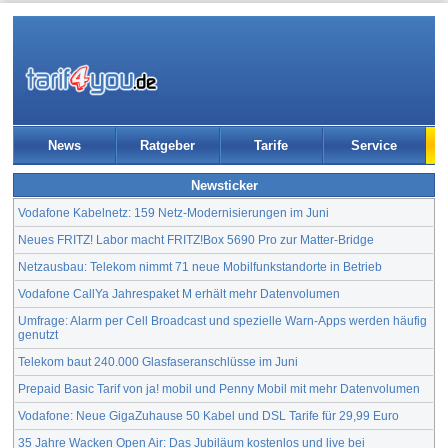
News
Ratgeber
Tarife
Service
Newsticker
Vodafone Kabelnetz: 159 Netz-Modernisierungen im Juni
Neues FRITZ! Labor macht FRITZ!Box 5690 Pro zur Matter-Bridge
Netzausbau: Telekom nimmt 71 neue Mobilfunkstandorte in Betrieb
Vodafone CallYa Jahrespaket M erhält mehr Datenvolumen
Umfrage: Alarm per Cell Broadcast und spezielle Warn-Apps werden häufig
genutzt
Telekom baut 240.000 Glasfaseranschlüsse im Juni
Prepaid Basic Tarif von ja! mobil und Penny Mobil mit mehr Datenvolumen
Vodafone: Neue GigaZuhause 50 Kabel und DSL Tarife für 29,99 Euro
35 Jahre Wacken Open Air: Das Jubiläum kostenlos und live bei