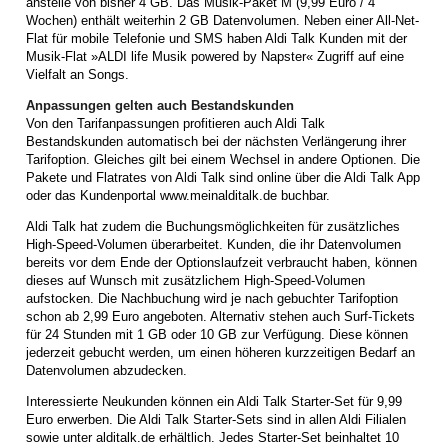
anstelle von bisher 4 GB. Das Musik-Paket M (9,99 Euro / 4
Wochen) enthält weiterhin 2 GB Datenvolumen. Neben einer All-Net-
Flat für mobile Telefonie und SMS haben Aldi Talk Kunden mit der
Musik-Flat »ALDI life Musik powered by Napster« Zugriff auf eine
Vielfalt an Songs.
Anpassungen gelten auch Bestandskunden
Von den Tarifanpassungen profitieren auch Aldi Talk
Bestandskunden automatisch bei der nächsten Verlängerung ihrer
Tarifoption. Gleiches gilt bei einem Wechsel in andere Optionen. Die
Pakete und Flatrates von Aldi Talk sind online über die Aldi Talk App
oder das Kundenportal www.meinalditalk.de buchbar.
Aldi Talk hat zudem die Buchungsmöglichkeiten für zusätzliches
High-Speed-Volumen überarbeitet. Kunden, die ihr Datenvolumen
bereits vor dem Ende der Optionslaufzeit verbraucht haben, können
dieses auf Wunsch mit zusätzlichem High-Speed-Volumen
aufstocken. Die Nachbuchung wird je nach gebuchter Tarifoption
schon ab 2,99 Euro angeboten. Alternativ stehen auch Surf-Tickets
für 24 Stunden mit 1 GB oder 10 GB zur Verfügung. Diese können
jederzeit gebucht werden, um einen höheren kurzzeitigen Bedarf an
Datenvolumen abzudecken.
Interessierte Neukunden können ein Aldi Talk Starter-Set für 9,99
Euro erwerben. Die Aldi Talk Starter-Sets sind in allen Aldi Filialen
sowie unter alditalk.de erhältlich. Jedes Starter-Set beinhaltet 10