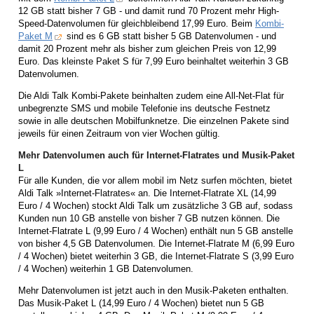
12 GB statt bisher 7 GB - und damit rund 70 Prozent mehr High-
Speed-Datenvolumen für gleichbleibend 17,99 Euro. Beim
Kombi-
Paket M
sind es 6 GB statt bisher 5 GB Datenvolumen - und
damit 20 Prozent mehr als bisher zum gleichen Preis von 12,99
Euro. Das kleinste Paket S für 7,99 Euro beinhaltet weiterhin 3 GB
Datenvolumen.
Die Aldi Talk Kombi-Pakete beinhalten zudem eine All-Net-Flat für
unbegrenzte SMS und mobile Telefonie ins deutsche Festnetz
sowie in alle deutschen Mobilfunknetze. Die einzelnen Pakete sind
jeweils für einen Zeitraum von vier Wochen gültig.
Mehr Datenvolumen auch für Internet-Flatrates und Musik-Paket
L
Für alle Kunden, die vor allem mobil im Netz surfen möchten, bietet
Aldi Talk »Internet-Flatrates« an. Die Internet-Flatrate XL (14,99
Euro / 4 Wochen) stockt Aldi Talk um zusätzliche 3 GB auf, sodass
Kunden nun 10 GB anstelle von bisher 7 GB nutzen können. Die
Internet-Flatrate L (9,99 Euro / 4 Wochen) enthält nun 5 GB anstelle
von bisher 4,5 GB Datenvolumen. Die Internet-Flatrate M (6,99 Euro
/ 4 Wochen) bietet weiterhin 3 GB, die Internet-Flatrate S (3,99 Euro
/ 4 Wochen) weiterhin 1 GB Datenvolumen.
Mehr Datenvolumen ist jetzt auch in den Musik-Paketen enthalten.
Das Musik-Paket L (14,99 Euro / 4 Wochen) bietet nun 5 GB