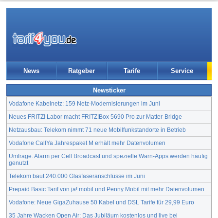
News
Ratgeber
Tarife
Service
Newsticker
Vodafone Kabelnetz: 159 Netz-Modernisierungen im Juni
Neues FRITZ! Labor macht FRITZ!Box 5690 Pro zur Matter-Bridge
Netzausbau: Telekom nimmt 71 neue Mobilfunkstandorte in Betrieb
Vodafone CallYa Jahrespaket M erhält mehr Datenvolumen
Umfrage: Alarm per Cell Broadcast und spezielle Warn-Apps werden häufig
genutzt
Telekom baut 240.000 Glasfaseranschlüsse im Juni
Prepaid Basic Tarif von ja! mobil und Penny Mobil mit mehr Datenvolumen
Vodafone: Neue GigaZuhause 50 Kabel und DSL Tarife für 29,99 Euro
35 Jahre Wacken Open Air: Das Jubiläum kostenlos und live bei