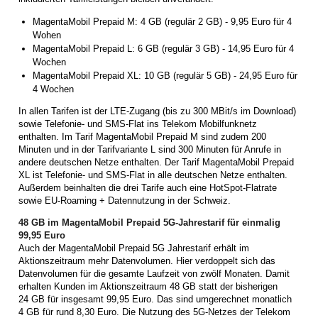
MagentaMobil Prepaid M: 4 GB (regulär 2 GB) - 9,95 Euro für 4
Wohen
MagentaMobil Prepaid L: 6 GB (regulär 3 GB) - 14,95 Euro für 4
Wochen
MagentaMobil Prepaid XL: 10 GB (regulär 5 GB) - 24,95 Euro für
4 Wochen
In allen Tarifen ist der LTE-Zugang (bis zu 300 MBit/s im Download)
sowie Telefonie- und SMS-Flat ins Telekom Mobilfunknetz
enthalten. Im Tarif MagentaMobil Prepaid M sind zudem 200
Minuten und in der Tarifvariante L sind 300 Minuten für Anrufe in
andere deutschen Netze enthalten. Der Tarif MagentaMobil Prepaid
XL ist Telefonie- und SMS-Flat in alle deutschen Netze enthalten.
Außerdem beinhalten die drei Tarife auch eine HotSpot-Flatrate
sowie EU-Roaming + Datennutzung in der Schweiz.
48 GB im MagentaMobil Prepaid 5G-Jahrestarif für einmalig
99,95 Euro
Auch der MagentaMobil Prepaid 5G Jahrestarif erhält im
Aktionszeitraum mehr Datenvolumen. Hier verdoppelt sich das
Datenvolumen für die gesamte Laufzeit von zwölf Monaten. Damit
erhalten Kunden im Aktionszeitraum 48 GB statt der bisherigen
24 GB für insgesamt 99,95 Euro. Das sind umgerechnet monatlich
4 GB für rund 8,30 Euro. Die Nutzung des 5G-Netzes der Telekom