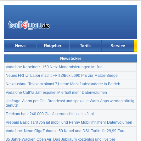
News
Ratgeber
Tarife
Service
Newsticker
Vodafone Kabelnetz: 159 Netz-Modernisierungen im Juni
Neues FRITZ! Labor macht FRITZ!Box 5690 Pro zur Matter-Bridge
Netzausbau: Telekom nimmt 71 neue Mobilfunkstandorte in Betrieb
Vodafone CallYa Jahrespaket M erhält mehr Datenvolumen
Umfrage: Alarm per Cell Broadcast und spezielle Warn-Apps werden häufig
genutzt
Telekom baut 240.000 Glasfaseranschlüsse im Juni
Prepaid Basic Tarif von ja! mobil und Penny Mobil mit mehr Datenvolumen
Vodafone: Neue GigaZuhause 50 Kabel und DSL Tarife für 29,99 Euro
35 Jahre Wacken Open Air: Das Jubiläum kostenlos und live bei