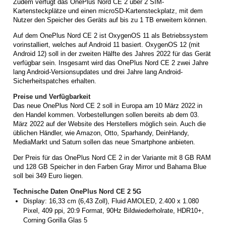
Zudem verfügt das OnePlus Nord CE 2 über 2 SIM-
Kartensteckplätze und einen microSD-Kartensteckplatz, mit dem
Nutzer den Speicher des Geräts auf bis zu 1 TB erweitern können.
Auf dem OnePlus Nord CE 2 ist OxygenOS 11 als Betriebssystem
vorinstalliert, welches auf Android 11 basiert. OxygenOS 12 (mit
Android 12) soll in der zweiten Hälfte des Jahres 2022 für das Gerät
verfügbar sein. Insgesamt wird das OnePlus Nord CE 2 zwei Jahre
lang Android-Versionsupdates und drei Jahre lang Android-
Sicherheitspatches erhalten.
Preise und Verfügbarkeit
Das neue OnePlus Nord CE 2 soll in Europa am 10 März 2022 in
den Handel kommen. Vorbestellungen sollen bereits ab dem 03.
März 2022 auf der Website des Herstellers möglich sein. Auch die
üblichen Händler, wie Amazon, Otto, Sparhandy, DeinHandy,
MediaMarkt und Saturn sollen das neue Smartphone anbieten.
Der Preis für das OnePlus Nord CE 2 in der Variante mit 8 GB RAM
und 128 GB Speicher in den Farben Gray Mirror und Bahama Blue
soll bei 349 Euro liegen.
Technische Daten OnePlus Nord CE 2 5G
Display: 16,33 cm (6,43 Zoll), Fluid AMOLED, 2.400 x 1.080
Pixel, 409 ppi, 20:9 Format, 90Hz Bildwiederholrate, HDR10+,
Corning Gorilla Glas 5