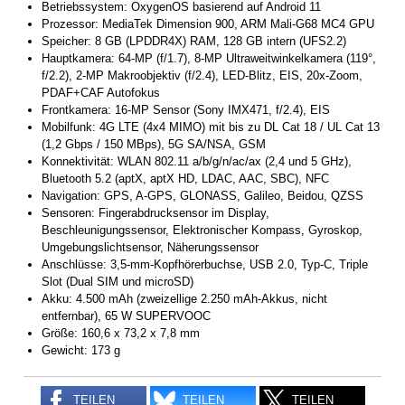
Betriebssystem: OxygenOS basierend auf Android 11
Prozessor: MediaTek Dimension 900, ARM Mali-G68 MC4 GPU
Speicher: 8 GB (LPDDR4X) RAM, 128 GB intern (UFS2.2)
Hauptkamera: 64-MP (f/1.7), 8-MP Ultraweitwinkelkamera (119°,
f/2.2), 2-MP Makroobjektiv (f/2.4), LED-Blitz, EIS, 20x-Zoom,
PDAF+CAF Autofokus
Frontkamera: 16-MP Sensor (Sony IMX471, f/2.4), EIS
Mobilfunk: 4G LTE (4x4 MIMO) mit bis zu DL Cat 18 / UL Cat 13
(1,2 Gbps / 150 MBps), 5G SA/NSA, GSM
Konnektivität: WLAN 802.11 a/b/g/n/ac/ax (2,4 und 5 GHz),
Bluetooth 5.2 (aptX, aptX HD, LDAC, AAC, SBC), NFC
Navigation: GPS, A-GPS, GLONASS, Galileo, Beidou, QZSS
Sensoren: Fingerabdrucksensor im Display,
Beschleunigungssensor, Elektronischer Kompass, Gyroskop,
Umgebungslichtsensor, Näherungssensor
Anschlüsse: 3,5-mm-Kopfhörerbuchse, USB 2.0, Typ-C, Triple
Slot (Dual SIM und microSD)
Akku: 4.500 mAh (zweizellige 2.250 mAh-Akkus, nicht
entfernbar), 65 W SUPERVOOC
Größe: 160,6 x 73,2 x 7,8 mm
Gewicht: 173 g
TEILEN
TEILEN
TEILEN