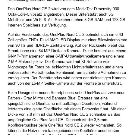
Das OnePlus Nord CE 2 wird von dem MediaTek Dimensity 900
Octa-Core-Chipsatz angetrieben. Dieser Unterstützt auch 5G
Mobilfunk und Wi-Fi 6. Als Speicher stehen 8 GB RAM und 128 GB
internen Speichers zur Verfügung.
Auf der Vorderseite des OnePlus Nord CE 2 befindet sich ein 6,43
Zoll großes FHD+ Fluid AMOLED-Display mit einer Bildwiederholrate
von 90 Hz und HDR10+ Zertifizierung. Auf der Rückseite bietet das
Smartphone eine 64-MP-Dreifach-Kamera. Diese besteht aus einem
64-MP-Primärsensor, einer 8-MP-Ultraweitwinkelkamera und einem
2-MP-Makroobjektiv. Die Kamera wird mit KI-Software wie
Nightscape für Fotos bei schlechten Lichtverhältnissen und einem
verbesserten Porträtmodus kombiniert, um schärfere Aufnahmen zu
ermöglichen. Der Porträtmodus wird neben der rückseitigen Kamera
auch von der 16-MP Selfie-Kamera auf der Frontseite unterstützt.
Beim Design des neuen Smartphones setzt OnePlus auf zwei neue
Farben - Gray Mirror und Bahama Blue. Ersteres hat eine
spiegelähnliche Oberfläche mit auffälligen Obertönen, während
letzteres eine glatte Oberfläche mit einem Farbverlauf hat. Mit einer
Dicke von 7,8 mm ist das OnePlus Nord CE 2 schlanker als das
ursprüngliche OnePlus Nord CE. Dennoch ist die 3,5-mm-
Kopfhörerbuchse beim OnePlus Nord CE 2 wieder vorhanden. So
können die Nutzer ihre kabelgebundenen Kopfhörer anschließen.