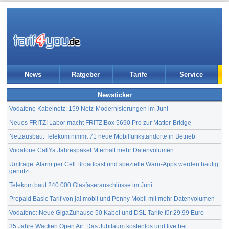
News
Ratgeber
Tarife
Service
Newsticker
Vodafone Kabelnetz: 159 Netz-Modernisierungen im Juni
Neues FRITZ! Labor macht FRITZ!Box 5690 Pro zur Matter-Bridge
Netzausbau: Telekom nimmt 71 neue Mobilfunkstandorte in Betrieb
Vodafone CallYa Jahrespaket M erhält mehr Datenvolumen
Umfrage: Alarm per Cell Broadcast und spezielle Warn-Apps werden häufig
genutzt
Telekom baut 240.000 Glasfaseranschlüsse im Juni
Prepaid Basic Tarif von ja! mobil und Penny Mobil mit mehr Datenvolumen
Vodafone: Neue GigaZuhause 50 Kabel und DSL Tarife für 29,99 Euro
35 Jahre Wacken Open Air: Das Jubiläum kostenlos und live bei