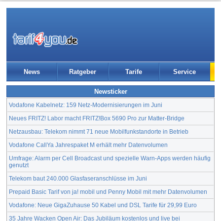
News
Ratgeber
Tarife
Service
Newsticker
Vodafone Kabelnetz: 159 Netz-Modernisierungen im Juni
Neues FRITZ! Labor macht FRITZ!Box 5690 Pro zur Matter-Bridge
Netzausbau: Telekom nimmt 71 neue Mobilfunkstandorte in Betrieb
Vodafone CallYa Jahrespaket M erhält mehr Datenvolumen
Umfrage: Alarm per Cell Broadcast und spezielle Warn-Apps werden häufig
genutzt
Telekom baut 240.000 Glasfaseranschlüsse im Juni
Prepaid Basic Tarif von ja! mobil und Penny Mobil mit mehr Datenvolumen
Vodafone: Neue GigaZuhause 50 Kabel und DSL Tarife für 29,99 Euro
35 Jahre Wacken Open Air: Das Jubiläum kostenlos und live bei