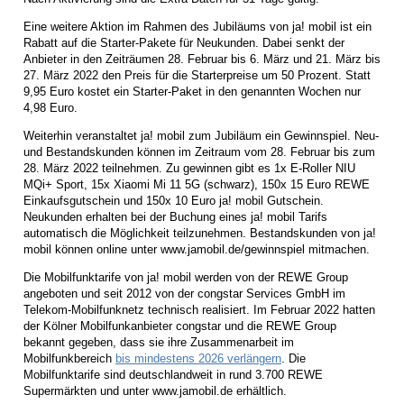
Eine weitere Aktion im Rahmen des Jubiläums von ja! mobil ist ein
Rabatt auf die Starter-Pakete für Neukunden. Dabei senkt der
Anbieter in den Zeiträumen 28. Februar bis 6. März und 21. März bis
27. März 2022 den Preis für die Starterpreise um 50 Prozent. Statt
9,95 Euro kostet ein Starter-Paket in den genannten Wochen nur
4,98 Euro.
Weiterhin veranstaltet ja! mobil zum Jubiläum ein Gewinnspiel. Neu-
und Bestandskunden können im Zeitraum vom 28. Februar bis zum
28. März 2022 teilnehmen. Zu gewinnen gibt es 1x E-Roller NIU
MQi+ Sport, 15x Xiaomi Mi 11 5G (schwarz), 150x 15 Euro REWE
Einkaufsgutschein und 150x 10 Euro ja! mobil Gutschein.
Neukunden erhalten bei der Buchung eines ja! mobil Tarifs
automatisch die Möglichkeit teilzunehmen. Bestandskunden von ja!
mobil können online unter www.jamobil.de/gewinnspiel mitmachen.
Die Mobilfunktarife von ja! mobil werden von der REWE Group
angeboten und seit 2012 von der congstar Services GmbH im
Telekom-Mobilfunknetz technisch realisiert. Im Februar 2022 hatten
der Kölner Mobilfunkanbieter congstar und die REWE Group
bekannt gegeben, dass sie ihre Zusammenarbeit im
Mobilfunkbereich
bis mindestens 2026 verlängern
. Die
Mobilfunktarife sind deutschlandweit in rund 3.700 REWE
Supermärkten und unter www.jamobil.de erhältlich.