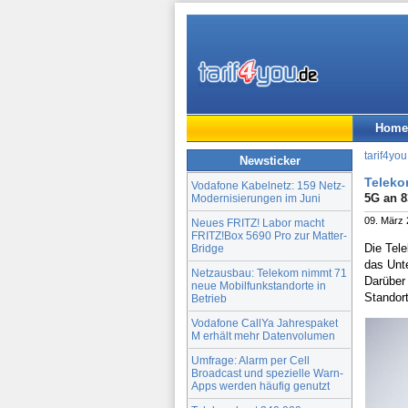
Home
tarif4you
Newsticker
Teleko
Vodafone Kabelnetz: 159 Netz-
5G an 8
Modernisierungen im Juni
09. März
Neues FRITZ! Labor macht
FRITZ!Box 5690 Pro zur Matter-
Die Tel
Bridge
das Unt
Netzausbau: Telekom nimmt 71
Darüber
neue Mobilfunkstandorte in
Standor
Betrieb
Vodafone CallYa Jahrespaket
M erhält mehr Datenvolumen
Umfrage: Alarm per Cell
Broadcast und spezielle Warn-
Apps werden häufig genutzt