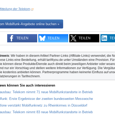
itteilung der Telekom
om Mobilfunk-Angebote online buchen »
TEILEN
TEILEN
TEILEN
TE
inweis
: Wir haben in diesem Artikel Partner-Links (Affiliate-Links) verwendet, die N
iese Links eine Bestellung, erhält tarif4you.de unter Umständen eine Provision. Fü
ie können diese Produkte/Dienste auch direkt beim jeweiligen Anbieter oder woande
ind nur ein Vorschlag und stellen weitere Informationen zur Verfügung. Die Vergütun
ie kostenlos anbieten können. Partnerprogramme haben keinerlei Einfluss auf unse
latzierungen in Tarifrechnern.
ews können Sie auch interessieren
ausbau: Telekom nimmt 71 neue Mobilfunkstandorte in Betrieb
lfunk: Erste Ergebnisse der zweiten bundesweiten Messwoche
fone verstärkt Mobilfunknetz zu Rheinkirmes in Düsseldorf
ausbau: Telekom nimmt 83 neue Mobilfunkstandorte in Betrieb