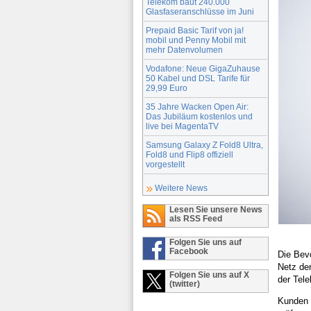
Telekom baut 240.000
Glasfaseranschlüsse im Juni
Prepaid Basic Tarif von ja!
mobil und Penny Mobil mit
mehr Datenvolumen
Vodafone: Neue GigaZuhause
50 Kabel und DSL Tarife für
29,99 Euro
35 Jahre Wacken Open Air:
Das Jubiläum kostenlos und
live bei MagentaTV
Samsung Galaxy Z Fold8 Ultra,
Fold8 und Flip8 offiziell
vorgestellt
Weitere News
Lesen Sie unsere News
als RSS Feed
Folgen Sie uns auf
Facebook
Die Bev
Netz der
Folgen Sie uns auf X
der Tele
(twitter)
Kunden 