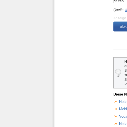
prüfen.
Quelle:
M
Anzeige
Telek
H
d
S
s
S
P
Diese N
Netz
Mobi
Voda
Netz