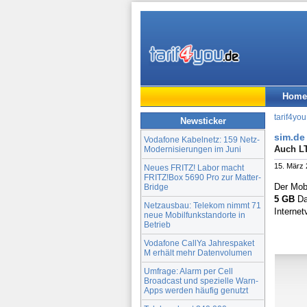
Home
tarif4you
Newsticker
sim.de 
Vodafone Kabelnetz: 159 Netz-
Auch LT
Modernisierungen im Juni
15. März
Neues FRITZ! Labor macht
FRITZ!Box 5690 Pro zur Matter-
Der Mob
Bridge
5 GB
Da
Netzausbau: Telekom nimmt 71
Interne
neue Mobilfunkstandorte in
Betrieb
Vodafone CallYa Jahrespaket
M erhält mehr Datenvolumen
Umfrage: Alarm per Cell
Broadcast und spezielle Warn-
Apps werden häufig genutzt