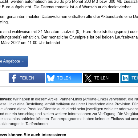
aucht, werden automatisch bis zu 3x pro Monat 200 MB bzw. 300 MB zusätzlic
2 Euro aufgebucht. Die Datenautomatik ist auf Wunsch auch deaktivierbar.
m genannten mobilen Datenvolumen enthalten alle drei Aktionstarife eine Do
ming.
fe sind wahlweise mit 24 Monaten Laufzeit (0,- Euro Bereitstellungspreis) ode
ellungspreis) erhältlich. Der monatliche Grundpreis ist bei beiden Laufzeitvari
 März 2022 um 11.00 Uhr befristet.
e Angebote »
TEILEN
TEILEN
TEILEN
TE
inweis
: Wir haben in diesem Artikel Partner-Links (Affiliate-Links) verwendet, die N
iese Links eine Bestellung, erhält tarif4you.de unter Umständen eine Provision. Fü
ie können diese Produkte/Dienste auch direkt beim jeweiligen Anbieter oder woande
ind nur ein Vorschlag und stellen weitere Informationen zur Verfügung. Die Vergütun
ie kostenlos anbieten können. Partnerprogramme haben keinerlei Einfluss auf unse
latzierungen in Tarifrechnern.
ews können Sie auch interessieren