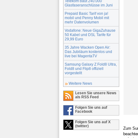
Telekom baut 240.000
Glasfaseranschlüsse im Juni
Prepaid Basic Tarif von ja!
mobil und Penny Mobil mit
mehr Datenvolumen
Vodafone: Neue GigaZuhause
50 Kabel und DSL Tarife für
29,99 Euro
35 Jahre Wacken Open Air:
Das Jubiläum kostenlos und
live bei MagentaTV
Samsung Galaxy Z Fold8 Ultra,
Fold8 und Flip8 offiziell
vorgestellt
Weitere News
Lesen Sie unsere News
als RSS Feed
Folgen Sie uns auf
Facebook
Folgen Sie uns auf X
(twitter)
Zum Sur
beachten