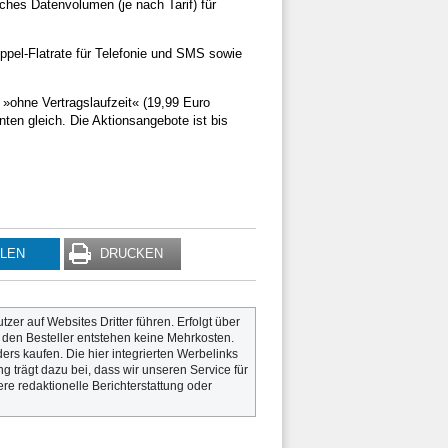
hes Datenvolumen (je nach Tarif) für
ppel-Flatrate für Telefonie und SMS sowie
r »ohne Vertragslaufzeit« (19,99 Euro
anten gleich. Die Aktionsangebote ist bis
ILEN
DRUCKEN
utzer auf Websites Dritter führen. Erfolgt über
r den Besteller entstehen keine Mehrkosten.
rs kaufen. Die hier integrierten Werbelinks
g trägt dazu bei, dass wir unseren Service für
re redaktionelle Berichterstattung oder