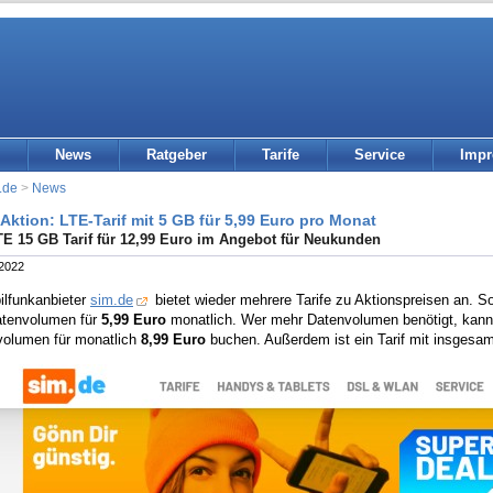
News
Ratgeber
Tarife
Service
Imp
.de
>
News
Aktion: LTE-Tarif mit 5 GB für 5,99 Euro pro Monat
E 15 GB Tarif für 12,99 Euro im Angebot für Neukunden
 2022
ilfunkanbieter
sim.de
bietet wieder mehrere Tarife zu Aktionspreisen an. S
tenvolumen für
5,99 Euro
monatlich. Wer mehr Datenvolumen benötigt, kann
tvolumen für monatlich
8,99 Euro
buchen. Außerdem ist ein Tarif mit insgesa