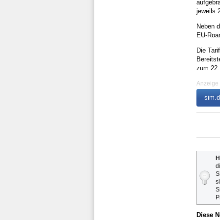
aufgebr
jeweils 
Neben de
EU-Roa
Die Tari
Bereitst
zum 22.
Anzeige
sim.d
H
d
S
s
S
P
Diese N